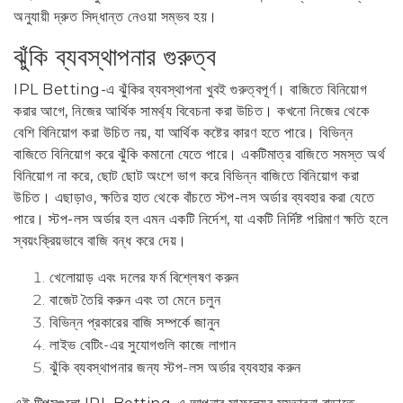
অনুযায়ী দ্রুত সিদ্ধান্ত নেওয়া সম্ভব হয়।
ঝুঁকি ব্যবস্থাপনার গুরুত্ব
IPL Betting-এ ঝুঁকির ব্যবস্থাপনা খুবই গুরুত্বপূর্ণ। বাজিতে বিনিয়োগ
করার আগে, নিজের আর্থিক সামর্থ্য বিবেচনা করা উচিত। কখনো নিজের থেকে
বেশি বিনিয়োগ করা উচিত নয়, যা আর্থিক কষ্টের কারণ হতে পারে। বিভিন্ন
বাজিতে বিনিয়োগ করে ঝুঁকি কমানো যেতে পারে। একটিমাত্র বাজিতে সমস্ত অর্থ
বিনিয়োগ না করে, ছোট ছোট অংশে ভাগ করে বিভিন্ন বাজিতে বিনিয়োগ করা
উচিত। এছাড়াও, ক্ষতির হাত থেকে বাঁচতে স্টপ-লস অর্ডার ব্যবহার করা যেতে
পারে। স্টপ-লস অর্ডার হল এমন একটি নির্দেশ, যা একটি নির্দিষ্ট পরিমাণ ক্ষতি হলে
স্বয়ংক্রিয়ভাবে বাজি বন্ধ করে দেয়।
খেলোয়াড় এবং দলের ফর্ম বিশ্লেষণ করুন
বাজেট তৈরি করুন এবং তা মেনে চলুন
বিভিন্ন প্রকারের বাজি সম্পর্কে জানুন
লাইভ বেটিং-এর সুযোগগুলি কাজে লাগান
ঝুঁকি ব্যবস্থাপনার জন্য স্টপ-লস অর্ডার ব্যবহার করুন