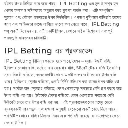
ঘটনার উপর ভিত্তি করে হতে পারে। IPL Betting-এর মূল উদ্দেশ্য হল
খেলার ফলাফল সঠিকভাবে অনুমান করে মুনাফা অর্জন করা। এটি সম্পূর্ণরূপে
সুযোগ এবং কৌশল উভয়য়ের উপর নির্ভরশীল। একজন বুদ্ধিমান বাজিরাই তাদের
জ্ঞান এবং অভিজ্ঞতা কাজে লাগিয়ে ভালো ফল পেতে পারে। IPL Betting
শুধু একটি বিনোদন নয়, এটি একটি শিল্পও, যেখানে সঠিক বিশ্লেষণ এবং পূর্ব
প্রস্তুতি সাফল্যের চাবিকাঠি।
IPL Betting এর প্রকারভেদ
IPL Betting বিভিন্ন ধরনের হতে পারে, যেমন – ম্যাচ বিজয়ী বাজি,
ইনিংগার স্কোর বাজি, সর্বোচ্চ রান স্কোরার বাজি, উইকেট টেকার বাজি ইত্যাদি।
ম্যাচ বিজয়ী বাজিতে, ব্যবহারকারী কোনো একটি দলের জয়ী হওয়ার উপর বাজি
ধরে। ইনিংগার স্কোর বাজিতে, একটি নির্দিষ্ট ইনিংসে করা রানের উপর বাজি ধরা
হয়। সর্বোচ্চ রান স্কোরার বাজিতে, কোন খেলোয়াড় সবচেয়ে বেশি রান করবে তার
উপর বাজি ধরা হয়। উইকেট টেকার বাজিতে, কোন খেলোয়াড় সবচেয়ে বেশি
উইকেট নেবে তার উপর বাজি ধরা হয়। এই প্রকারভেদগুলোর মধ্যে থেকে
ব্যবহারকারী তার পছন্দ এবং দক্ষতা অনুযায়ী যেকোনো একটি বেছে নিতে পারে।
প্রতিটি প্রকারের বাজির নিজস্ব নিয়ম এবং শর্তাবলী রয়েছে, যা ভালোভাবে জেনে
নেওয়া উচিত।