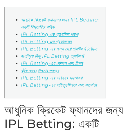
আধুনিক ক্রিকেট ফ্যানদের জন্য IPL Betting:
একটি বিস্তারিত গাইড
IPL Betting এর প্রাথমিক ধারণা
IPL Betting এর প্রকারভেদ
IPL Betting-এর জন্য সেরা প্ল্যাটফর্ম নির্বাচন
জনপ্রিয় কিছু IPL Betting প্ল্যাটফর্ম
IPL Betting-এর কৌশল এবং টিপস
ঝুঁকি ব্যবস্থাপনার গুরুত্ব
IPL Betting-এর ভবিষ্যৎ সম্ভাবনা
IPL Betting-এর দায়িত্বশীলতা এবং সতর্কতা
আধুনিক ক্রিকেট ফ্যানদের জন্য
IPL Betting: একটি