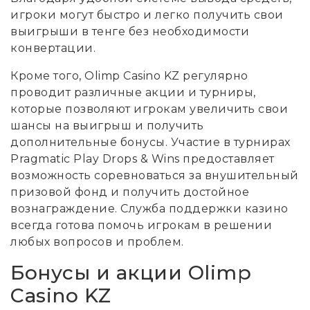
игроки могут быстро и легко получить свои
выигрыши в тенге без необходимости
конвертации.
Кроме того, Olimp Casino KZ регулярно
проводит различные акции и турниры,
которые позволяют игрокам увеличить свои
шансы на выигрыш и получить
дополнительные бонусы. Участие в турнирах
Pragmatic Play Drops & Wins предоставляет
возможность соревноваться за внушительный
призовой фонд и получить достойное
вознаграждение. Служба поддержки казино
всегда готова помочь игрокам в решении
любых вопросов и проблем.
Бонусы и акции Olimp
Casino KZ