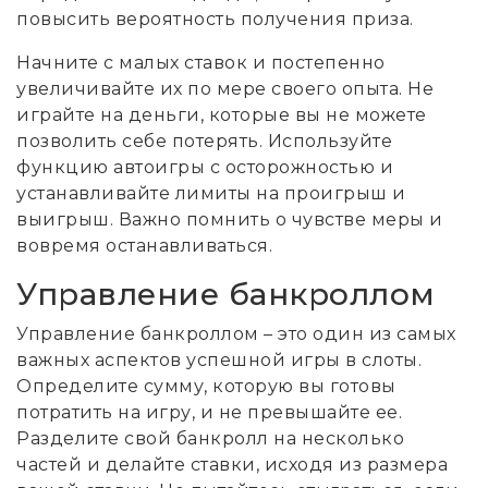
повысить вероятность получения приза.
Начните с малых ставок и постепенно
увеличивайте их по мере своего опыта. Не
играйте на деньги, которые вы не можете
позволить себе потерять. Используйте
функцию автоигры с осторожностью и
устанавливайте лимиты на проигрыш и
выигрыш. Важно помнить о чувстве меры и
вовремя останавливаться.
Управление банкроллом
Управление банкроллом – это один из самых
важных аспектов успешной игры в слоты.
Определите сумму, которую вы готовы
потратить на игру, и не превышайте ее.
Разделите свой банкролл на несколько
частей и делайте ставки, исходя из размера