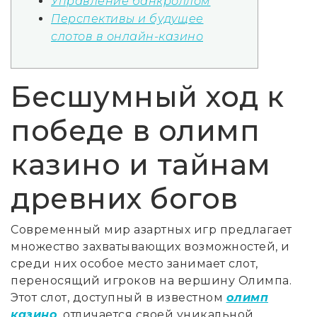
Управление банкроллом
Перспективы и будущее
слотов в онлайн-казино
Бесшумный ход к
победе в олимп
казино и тайнам
древних богов
Современный мир азартных игр предлагает
множество захватывающих возможностей, и
среди них особое место занимает слот,
переносящий игроков на вершину Олимпа.
Этот слот, доступный в известном
олимп
казино
, отличается своей уникальной