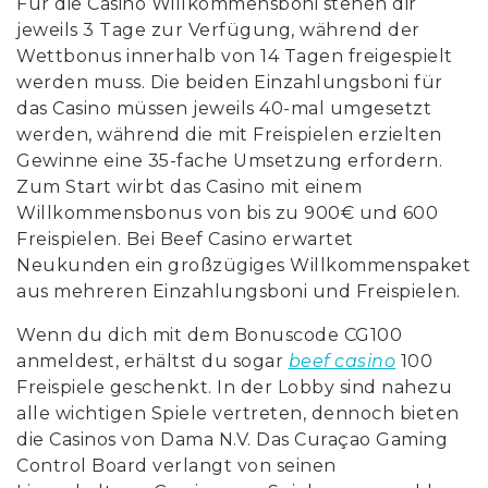
Für die Casino Willkommensboni stehen dir
jeweils 3 Tage zur Verfügung, während der
Wettbonus innerhalb von 14 Tagen freigespielt
werden muss. Die beiden Einzahlungsboni für
das Casino müssen jeweils 40-mal umgesetzt
werden, während die mit Freispielen erzielten
Gewinne eine 35-fache Umsetzung erfordern.
Zum Start wirbt das Casino mit einem
Willkommensbonus von bis zu 900€ und 600
Freispielen. Bei Beef Casino erwartet
Neukunden ein großzügiges Willkommenspaket
aus mehreren Einzahlungsboni und Freispielen.
Wenn du dich mit dem Bonuscode CG100
anmeldest, erhältst du sogar
beef casino
100
Freispiele geschenkt. In der Lobby sind nahezu
alle wichtigen Spiele vertreten, dennoch bieten
die Casinos von Dama N.V. Das Curaçao Gaming
Control Board verlangt von seinen