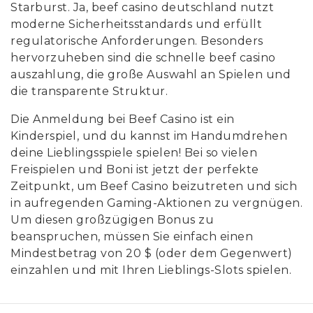
Starburst. Ja, beef casino deutschland nutzt
moderne Sicherheitsstandards und erfüllt
regulatorische Anforderungen. Besonders
hervorzuheben sind die schnelle beef casino
auszahlung, die große Auswahl an Spielen und
die transparente Struktur.
Die Anmeldung bei Beef Casino ist ein
Kinderspiel, und du kannst im Handumdrehen
deine Lieblingsspiele spielen! Bei so vielen
Freispielen und Boni ist jetzt der perfekte
Zeitpunkt, um Beef Casino beizutreten und sich
in aufregenden Gaming-Aktionen zu vergnügen.
Um diesen großzügigen Bonus zu
beanspruchen, müssen Sie einfach einen
Mindestbetrag von 20 $ (oder dem Gegenwert)
einzahlen und mit Ihren Lieblings-Slots spielen.