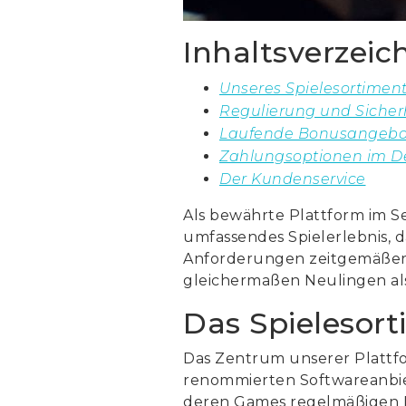
Inhaltsverzeic
Unseres Spielesortiment
Regulierung und Sicher
Laufende Bonusangebo
Zahlungsoptionen im De
Der Kundenservice
Als bewährte Plattform im S
umfassendes Spielerlebnis,
Anforderungen zeitgemäßer
gleichermaßen Neulingen al
Das Spielesort
Das Zentrum unserer Plattfo
renommierten Softwareanbiet
deren Games regelmäßigen 