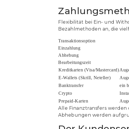
Zahlungsmeth
Flexibilität bei Ein- und Wit
Bezahlmethoden an, die vie
Transaktionsoption
Einzahlung
Abhebung
Bearbeitungszeit
Kreditkarten (Visa/Mastercard)
Auge
E-Wallets (Skrill, Neteller)
Auge
Banktransfer
ein 
Crypto
Insta
Prepaid-Karten
Auge
Alle Finanztransfers werden 
Abhebungen werden aufgrund
Der Kundenser