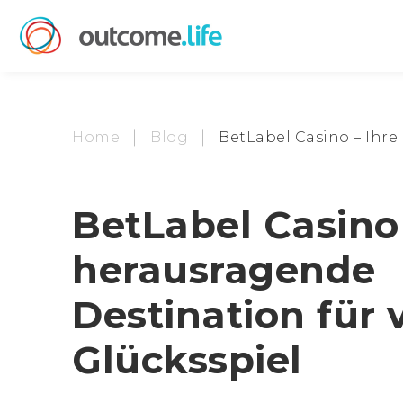
Home
Blog
BetLabel Casino – Ihre
BetLabel Casino 
herausragende
Destination für v
Glücksspiel