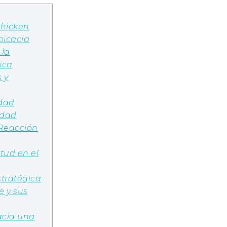
chicken
picacia
 la
ica
 y
idad
idad
 Reacción
tud en el
stratégica
e y sus
acia una