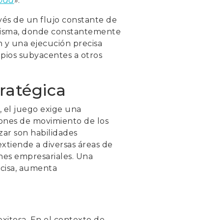
road
».
ravés de un flujo constante de
 misma, donde constantemente
 y una ejecución precisa
ipios subyacentes a otros
ratégica
, el juego exige una
trones de movimiento de los
zar son habilidades
 extiende a diversas áreas de
ones empresariales. Una
ecisa, aumenta
xitosa. En el contexto de