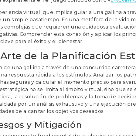
se experimenta en el juego conocido como «
chicken 
periencia virtual, que implica guiar a una gallina a t
 un simple pasatiempo. Es una metáfora de la vida
es complejas que requieren una cuidadosa evaluación
gativas. Comprender esta conexión y aplicar los princ
lave para el éxito y el bienestar.
rte de la Planificación Est
n de una gallina a través de una concurrida carretera
na respuesta rápida a los estímulos. Analizar los pa
echas seguras y calcular el momento preciso para avan
 estratégica no se limita al ámbito virtual, sino que se
nciera, la resolución de problemas y la toma de decisi
paldada por un análisis exhaustivo y una ejecución pr
idades de alcanzar los objetivos deseados.
esgos y Mitigación
un componente fundamental de cualquier estrategia e