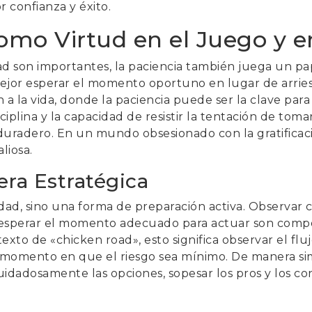
 confianza y éxito.
omo Virtud en el Juego y e
dad son importantes, la paciencia también juega un 
mejor esperar el momento oportuno en lugar de arries
n a la vida, donde la paciencia puede ser la clave par
sciplina y la capacidad de resistir la tentación de tom
 duradero. En un mundo obsesionado con la gratificaci
liosa.
era Estratégica
vidad, sino una forma de preparación activa. Observar
y esperar el momento adecuado para actuar son compo
xto de «chicken road», esto significa observar el flujo 
 momento en que el riesgo sea mínimo. De manera simil
uidadosamente las opciones, sopesar los pros y los co