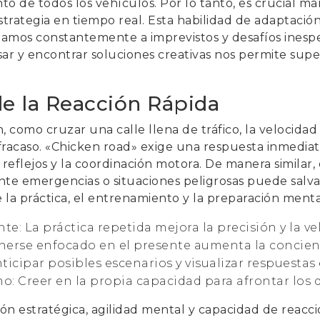
 de todos los vehículos. Por lo tanto, es crucial ma
estrategia en tiempo real. Esta habilidad de adaptaci
tamos constantemente a imprevistos y desafíos inesp
ar y encontrar soluciones creativas nos permite supe
e la Reacción Rápida
n, como cruzar una calle llena de tráfico, la velocid
l fracaso. «Chicken road» exige una respuesta inmediata
reflejos y la coordinación motora. De manera similar, e
te emergencias o situaciones peligrosas puede salvar 
 la práctica, el entrenamiento y la preparación menta
: La práctica repetida mejora la precisión y la ve
erse enfocado en el presente aumenta la concienc
icipar posibles escenarios y visualizar respuestas 
: Creer en la propia capacidad para afrontar los d
ión estratégica, agilidad mental y capacidad de reacc