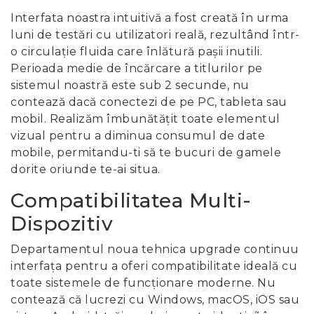
Interfata noastra intuitivă a fost creată în urma
luni de testări cu utilizatori reală, rezultând într-
o circulație fluida care înlătură pașii inutili.
Perioada medie de încărcare a titlurilor pe
sistemul noastră este sub 2 secunde, nu
contează dacă conectezi de pe PC, tableta sau
mobil. Realizăm îmbunătățit toate elementul
vizual pentru a diminua consumul de date
mobile, permitandu-ti să te bucuri de gamele
dorite oriunde te-ai situa.
Compatibilitatea Multi-
Dispozitiv
Departamentul noua tehnica upgrade continuu
interfața pentru a oferi compatibilitate ideală cu
toate sistemele de funcționare moderne. Nu
contează că lucrezi cu Windows, macOS, iOS sau