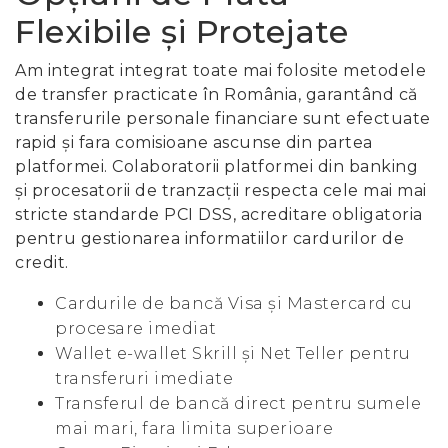
Flexibile și Protejate
Am integrat integrat toate mai folosite metodele
de transfer practicate în România, garantând că
transferurile personale financiare sunt efectuate
rapid și fara comisioane ascunse din partea
platformei. Colaboratorii platformei din banking
și procesatorii de tranzacții respecta cele mai mai
stricte standarde PCI DSS, acreditare obligatoria
pentru gestionarea informatiilor cardurilor de
credit.
Cardurile de bancă Visa și Mastercard cu
procesare imediat
Wallet e-wallet Skrill și Net Teller pentru
transferuri imediate
Transferul de bancă direct pentru sumele
mai mari, fara limita superioare