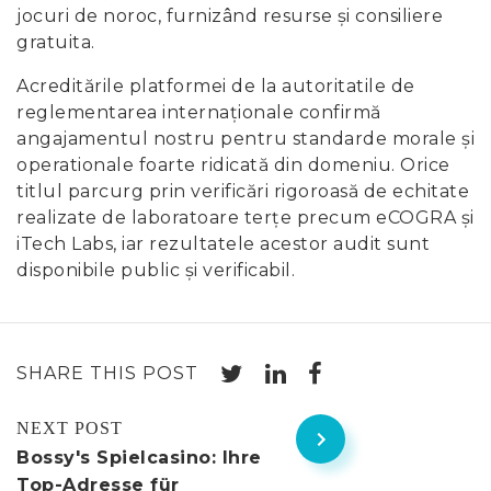
jocuri de noroc, furnizând resurse și consiliere
gratuita.
Acreditările platformei de la autoritatile de
reglementarea internaționale confirmă
angajamentul nostru pentru standarde morale și
operationale foarte ridicată din domeniu. Orice
titlul parcurg prin verificări rigoroasă de echitate
realizate de laboratoare terțe precum eCOGRA și
iTech Labs, iar rezultatele acestor audit sunt
disponibile public și verificabil.
SHARE THIS POST
NEXT POST
Bossy's Spielcasino: Ihre
Top-Adresse für