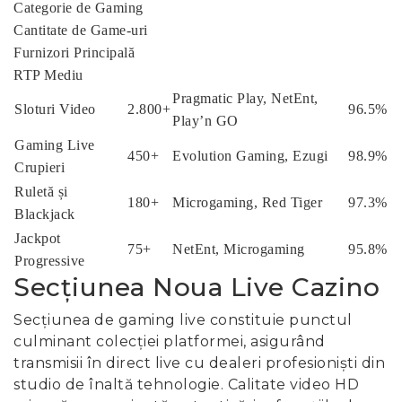
Categorie de Gaming
Cantitate de Game-uri
Furnizori Principală
RTP Mediu
Pragmatic Play, NetEnt,
Sloturi Video
2.800+
96.5%
Play’n GO
Gaming Live
450+
Evolution Gaming, Ezugi
98.9%
Crupieri
Ruletă și
180+
Microgaming, Red Tiger
97.3%
Blackjack
Jackpot
75+
NetEnt, Microgaming
95.8%
Progressive
Secțiunea Noua Live Cazino
Secțiunea de gaming live constituie punctul
culminant colecției platformei, asigurând
transmisii în direct live cu dealeri profesioniști din
studio de înaltă tehnologie. Calitate video HD