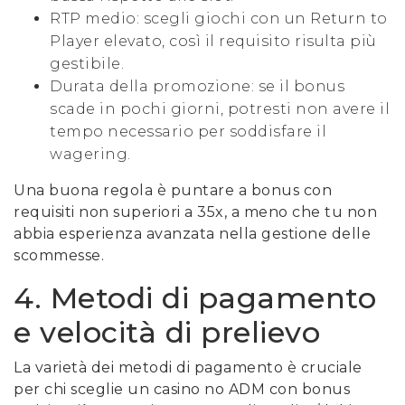
RTP medio: scegli giochi con un Return to
Player elevato, così il requisito risulta più
gestibile.
Durata della promozione: se il bonus
scade in pochi giorni, potresti non avere il
tempo necessario per soddisfare il
wagering.
Una buona regola è puntare a bonus con
requisiti non superiori a 35x, a meno che tu non
abbia esperienza avanzata nella gestione delle
scommesse.
4. Metodi di pagamento
e velocità di prelievo
La varietà dei metodi di pagamento è cruciale
per chi sceglie un casino no ADM con bonus