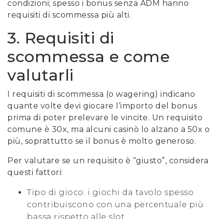
condizioni; spesso i bonus senza ADM hanno
requisiti di scommessa più alti.
3. Requisiti di
scommessa e come
valutarli
I requisiti di scommessa (o wagering) indicano
quante volte devi giocare l’importo del bonus
prima di poter prelevare le vincite. Un requisito
comune è 30x, ma alcuni casinò lo alzano a 50x o
più, soprattutto se il bonus è molto generoso.
Per valutare se un requisito è “giusto”, considera
questi fattori:
Tipo di gioco: i giochi da tavolo spesso
contribuiscono con una percentuale più
bassa rispetto alle slot.