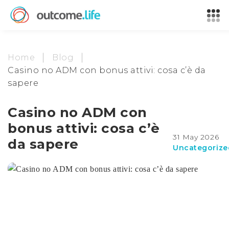
Home
Blog
Casino no ADM con bonus attivi: cosa c’è da
sapere
Casino no ADM con
bonus attivi: cosa c’è
31 May 2026
da sapere
Uncategorize