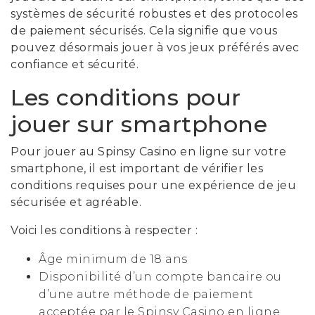
systèmes de sécurité robustes et des protocoles
de paiement sécurisés. Cela signifie que vous
pouvez désormais jouer à vos jeux préférés avec
confiance et sécurité.
Les conditions pour
jouer sur smartphone
Pour jouer au Spinsy Casino en ligne sur votre
smartphone, il est important de vérifier les
conditions requises pour une expérience de jeu
sécurisée et agréable.
Voici les conditions à respecter :
Âge minimum de 18 ans
Disponibilité d’un compte bancaire ou
d’une autre méthode de paiement
acceptée par le Spinsy Casino en ligne