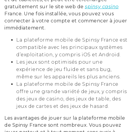
gratuitement sur le site web de
spinsy casino
France. Une fois installée, vous pouvez vous
connecter à votre compte et commencer à jouer
immédiatement.
La plateforme mobile de Spinsy France est
compatible avec les principaux systèmes
d’exploitation, y compris iOS et Android.
Les jeux sont optimisés pour une
expérience de jeu fluide et sans bug,
même sur les appareils les plus anciens.
La plateforme mobile de Spinsy France
offre une grande variété de jeux, y compris
des jeux de casino, des jeux de table, des
jeux de cartes et des jeux de hasard.
Les avantages de jouer sur la plateforme mobile
de Spinsy France sont nombreux. Vous pouvez