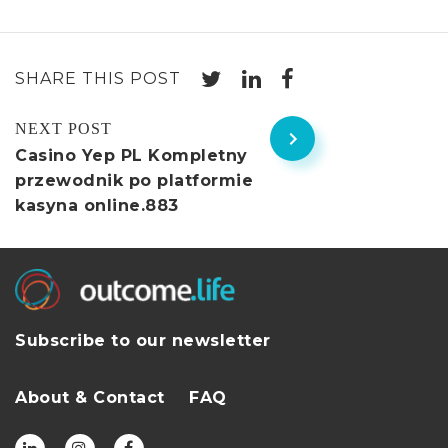
SHARE THIS POST
NEXT POST
Casino Yep PL Kompletny
przewodnik po platformie
kasyna online.883
Subscribe to our newsletter
About & Contact
FAQ