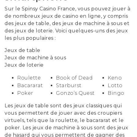
Sur le Spinsy Casino France, vous pouvez jouer à
de nombreux jeux de casino en ligne, y compris
des jeux de table, des jeux de machine à sous et
des jeux de loterie. Voici quelques-uns des jeux
les plus populaires :
Jeux de table
Jeux de machine à sous
Jeux de loterie
Roulette
Book of Dead
Keno
Bacararat
Starburst
Lotto
Poker
Gonzo’s Quest
Bingo
Les jeux de table sont des jeux classiques qui
vous permettent de jouer avec des croupiers
virtuels, tels que la roulette, le bacararat et le
poker. Les jeux de machine à sous sont des jeux
de hasard qui vous permettent de gagner des