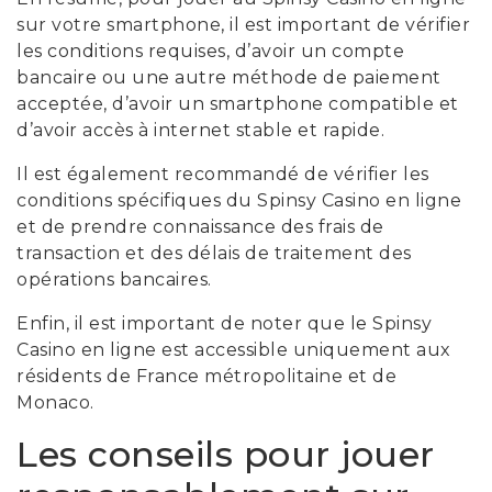
sur votre smartphone, il est important de vérifier
les conditions requises, d’avoir un compte
bancaire ou une autre méthode de paiement
acceptée, d’avoir un smartphone compatible et
d’avoir accès à internet stable et rapide.
Il est également recommandé de vérifier les
conditions spécifiques du Spinsy Casino en ligne
et de prendre connaissance des frais de
transaction et des délais de traitement des
opérations bancaires.
Enfin, il est important de noter que le Spinsy
Casino en ligne est accessible uniquement aux
résidents de France métropolitaine et de
Monaco.
Les conseils pour jouer