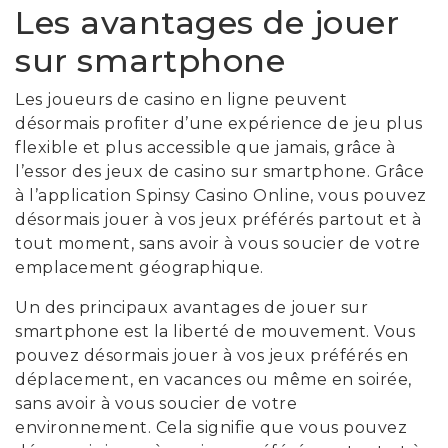
Les avantages de jouer
sur smartphone
Les joueurs de casino en ligne peuvent
désormais profiter d’une expérience de jeu plus
flexible et plus accessible que jamais, grâce à
l’essor des jeux de casino sur smartphone. Grâce
à l’application Spinsy Casino Online, vous pouvez
désormais jouer à vos jeux préférés partout et à
tout moment, sans avoir à vous soucier de votre
emplacement géographique.
Un des principaux avantages de jouer sur
smartphone est la liberté de mouvement. Vous
pouvez désormais jouer à vos jeux préférés en
déplacement, en vacances ou même en soirée,
sans avoir à vous soucier de votre
environnement. Cela signifie que vous pouvez