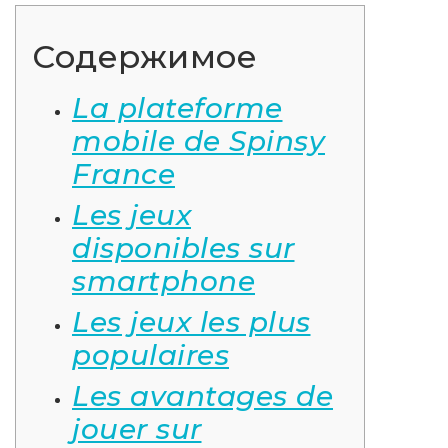
Содержимое
La plateforme
mobile de Spinsy
France
Les jeux
disponibles sur
smartphone
Les jeux les plus
populaires
Les avantages de
jouer sur