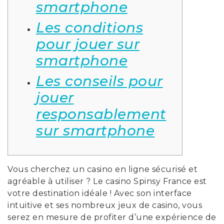
smartphone
Les conditions
pour jouer sur
smartphone
Les conseils pour
jouer
responsablement
sur smartphone
Vous cherchez un casino en ligne sécurisé et
agréable à utiliser ? Le casino Spinsy France est
votre destination idéale ! Avec son interface
intuitive et ses nombreux jeux de casino, vous
serez en mesure de profiter d’une expérience de