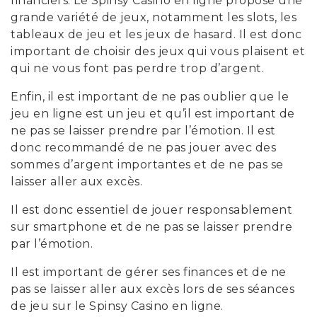
financiers. Le Spinsy Casino en ligne propose une
grande variété de jeux, notamment les slots, les
tableaux de jeu et les jeux de hasard. Il est donc
important de choisir des jeux qui vous plaisent et
qui ne vous font pas perdre trop d’argent.
Enfin, il est important de ne pas oublier que le
jeu en ligne est un jeu et qu’il est important de
ne pas se laisser prendre par l’émotion. Il est
donc recommandé de ne pas jouer avec des
sommes d’argent importantes et de ne pas se
laisser aller aux excès.
Il est donc essentiel de jouer responsablement
sur smartphone et de ne pas se laisser prendre
par l’émotion.
Il est important de gérer ses finances et de ne
pas se laisser aller aux excès lors de ses séances
de jeu sur le Spinsy Casino en ligne.