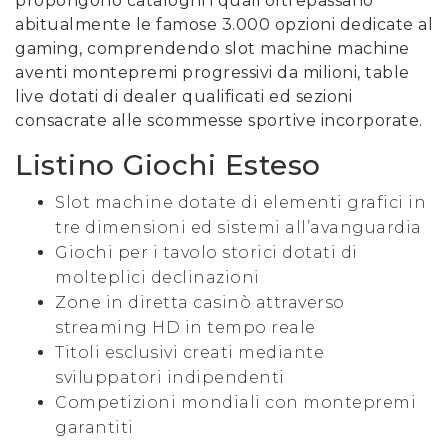
propongono cataloghi i quali oltrepassano
abitualmente le famose 3.000 opzioni dedicate al
gaming, comprendendo slot machine machine
aventi montepremi progressivi da milioni, table
live dotati di dealer qualificati ed sezioni
consacrate alle scommesse sportive incorporate.
Listino Giochi Esteso
Slot machine dotate di elementi grafici in
tre dimensioni ed sistemi all’avanguardia
Giochi per i tavolo storici dotati di
molteplici declinazioni
Zone in diretta casinò attraverso
streaming HD in tempo reale
Titoli esclusivi creati mediante
sviluppatori indipendenti
Competizioni mondiali con montepremi
garantiti