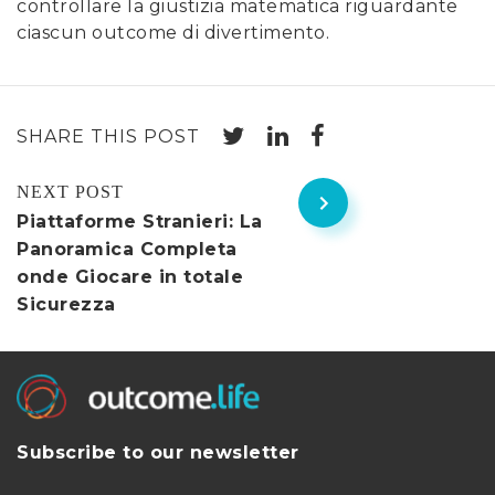
controllare la giustizia matematica riguardante
ciascun outcome di divertimento.
SHARE THIS POST
NEXT POST
Piattaforme Stranieri: La
Panoramica Completa
onde Giocare in totale
Sicurezza
Subscribe to our newsletter