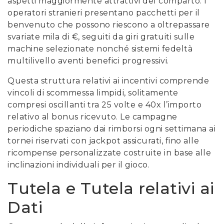
aspetti maggiormente attrattivi del comparto. I
operatori stranieri presentano pacchetti per il
benvenuto che possono riescono a oltrepassare
svariate mila di €, seguiti da giri gratuiti sulle
machine selezionate nonché sistemi fedeltà
multilivello aventi benefici progressivi.
Questa struttura relativi ai incentivi comprende
vincoli di scommessa limpidi, solitamente
compresi oscillanti tra 25 volte e 40x l’importo
relativo al bonus ricevuto. Le campagne
periodiche spaziano dai rimborsi ogni settimana ai
tornei riservati con jackpot assicurati, fino alle
ricompense personalizzate costruite in base alle
inclinazioni individuali per il gioco.
Tutela e Tutela relativi ai
Dati