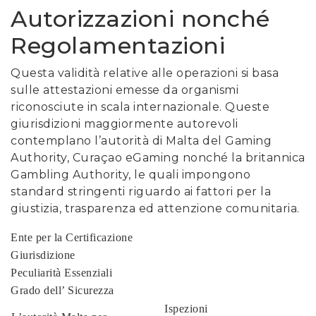
Autorizzazioni nonché
Regolamentazioni
Questa validità relative alle operazioni si basa
sulle attestazioni emesse da organismi
riconosciute in scala internazionale. Queste
giurisdizioni maggiormente autorevoli
contemplano l’autorità di Malta del Gaming
Authority, Curaçao eGaming nonché la britannica
Gambling Authority, le quali impongono
standard stringenti riguardo ai fattori per la
giustizia, trasparenza ed attenzione comunitaria.
Ente per la Certificazione
Giurisdizione
Peculiarità Essenziali
Grado dell’ Sicurezza
Ispezioni