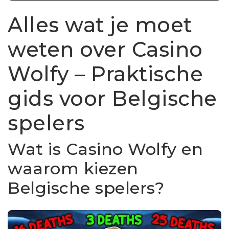
Alles wat je moet
weten over Casino
Wolfy – Praktische
gids voor Belgische
spelers
Wat is Casino Wolfy en
waarom kiezen
Belgische spelers?