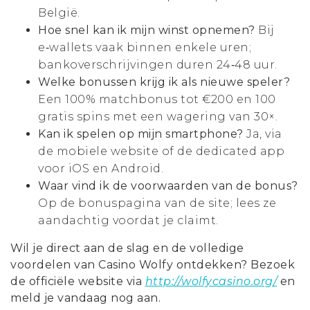
België.
Hoe snel kan ik mijn winst opnemen?
Bij
e‑wallets vaak binnen enkele uren;
bankoverschrijvingen duren 24‑48 uur.
Welke bonussen krijg ik als nieuwe speler?
Een 100% matchbonus tot €200 en 100
gratis spins met een wagering van 30×.
Kan ik spelen op mijn smartphone?
Ja, via
de mobiele website of de dedicated app
voor iOS en Android.
Waar vind ik de voorwaarden van de bonus?
Op de bonuspagina van de site; lees ze
aandachtig voordat je claimt.
Wil je direct aan de slag en de volledige
voordelen van Casino Wolfy ontdekken? Bezoek
de officiële website via
http://wolfycasino.org/
en
meld je vandaag nog aan.