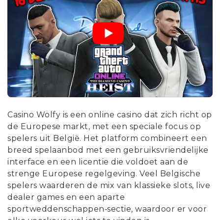
Casino Wolfy is een online casino dat zich richt op
de Europese markt, met een speciale focus op
spelers uit België. Het platform combineert een
breed spelaanbod met een gebruiksvriendelijke
interface en een licentie die voldoet aan de
strenge Europese regelgeving. Veel Belgische
spelers waarderen de mix van klassieke slots, live
dealer games en een aparte
sportweddenschappen‑sectie, waardoor er voor