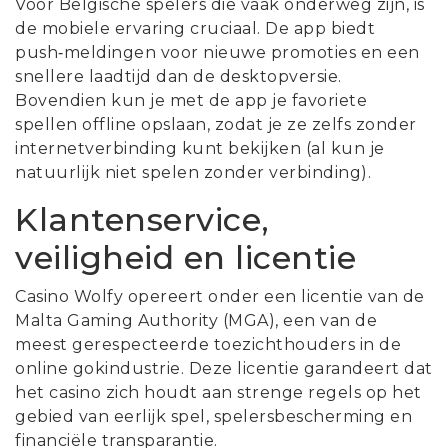
Voor Belgische spelers die vaak onderweg zijn, is
de mobiele ervaring cruciaal. De app biedt
push‑meldingen voor nieuwe promoties en een
snellere laadtijd dan de desktopversie.
Bovendien kun je met de app je favoriete
spellen offline opslaan, zodat je ze zelfs zonder
internetverbinding kunt bekijken (al kun je
natuurlijk niet spelen zonder verbinding).
Klantenservice,
veiligheid en licentie
Casino Wolfy opereert onder een licentie van de
Malta Gaming Authority (MGA), een van de
meest gerespecteerde toezichthouders in de
online gokindustrie. Deze licentie garandeert dat
het casino zich houdt aan strenge regels op het
gebied van eerlijk spel, spelersbescherming en
financiële transparantie.