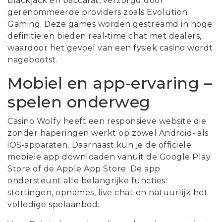
blackjack en baccarat, verzorgd door
gerenommeerde providers zoals Evolution
Gaming. Deze games worden gestreamd in hoge
definitie en bieden real‑time chat met dealers,
waardoor het gevoel van een fysiek casino wordt
nagebootst.
Mobiel en app‑ervaring –
spelen onderweg
Casino Wolfy heeft een responsieve website die
zonder haperingen werkt op zowel Android‑ als
iOS‑apparaten. Daarnaast kun je de officiële
mobiele app downloaden vanuit de Google Play
Store of de Apple App Store. De app
ondersteunt alle belangrijke functies:
stortingen, opnames, live chat en natuurlijk het
volledige spelaanbod.