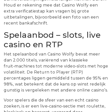
Houd er rekening mee dat Casino Wolfy een
extra verificatiestap kan vragen bij grote
uitbetalingen, bijvoorbeeld een foto van een
recent bankafschrift.
Spelaanbod – slots, live
casino en RTP
Het spelaanbod van Casino Wolfy bevat meer
dan 2.000 titels, variërend van klassieke
fruit‑machines tot moderne video‑slots met hoge
volatiliteit. De Return to Player (RTP)
percentages liggen gemiddeld tussen de 95% en
98%, wat betekent dat de kans op winst redelijk
gunstig is vergeleken met andere online casino’s.
Voor spelers die de sfeer van een echt casino
zoeken, is er een live‑casino‑sectie met roulette,