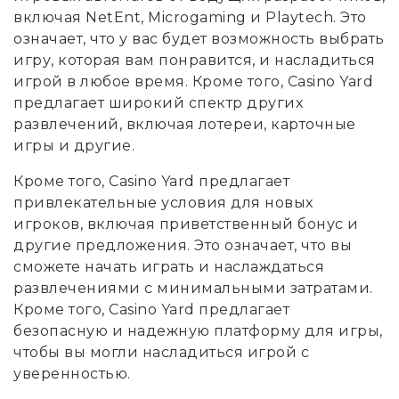
включая NetEnt, Microgaming и Playtech. Это
означает, что у вас будет возможность выбрать
игру, которая вам понравится, и насладиться
игрой в любое время. Кроме того, Casino Yard
предлагает широкий спектр других
развлечений, включая лотереи, карточные
игры и другие.
Кроме того, Casino Yard предлагает
привлекательные условия для новых
игроков, включая приветственный бонус и
другие предложения. Это означает, что вы
сможете начать играть и наслаждаться
развлечениями с минимальными затратами.
Кроме того, Casino Yard предлагает
безопасную и надежную платформу для игры,
чтобы вы могли насладиться игрой с
уверенностью.