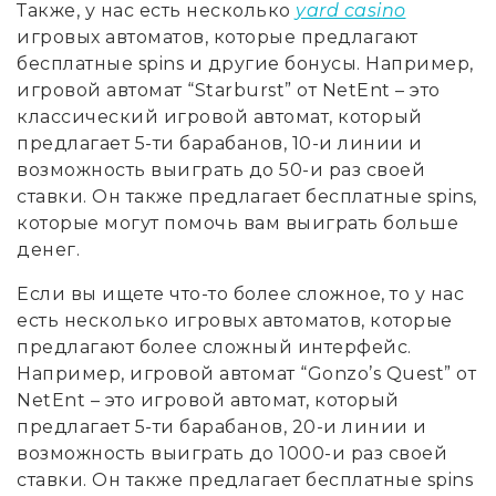
Также, у нас есть несколько
yard casino
игровых автоматов, которые предлагают
бесплатные spins и другие бонусы. Например,
игровой автомат “Starburst” от NetEnt – это
классический игровой автомат, который
предлагает 5-ти барабанов, 10-и линии и
возможность выиграть до 50-и раз своей
ставки. Он также предлагает бесплатные spins,
которые могут помочь вам выиграть больше
денег.
Если вы ищете что-то более сложное, то у нас
есть несколько игровых автоматов, которые
предлагают более сложный интерфейс.
Например, игровой автомат “Gonzo’s Quest” от
NetEnt – это игровой автомат, который
предлагает 5-ти барабанов, 20-и линии и
возможность выиграть до 1000-и раз своей
ставки. Он также предлагает бесплатные spins