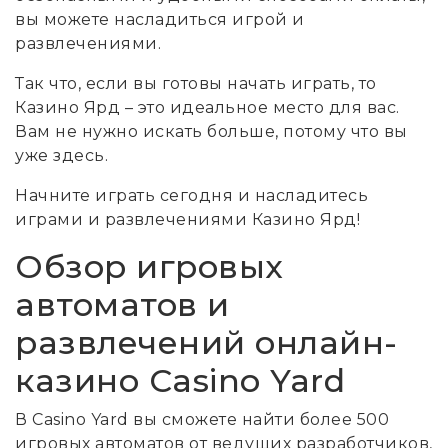
вы можете насладиться игрой и
развлечениями.
Так что, если вы готовы начать играть, то
Казино Ярд – это идеальное место для вас.
Вам не нужно искать больше, потому что вы
уже здесь.
Начните играть сегодня и насладитесь
играми и развлечениями Казино Ярд!
Обзор игровых
автоматов и
развлечений онлайн-
казино Casino Yard
В Casino Yard вы сможете найти более 500
игровых автоматов от ведущих разработчиков,