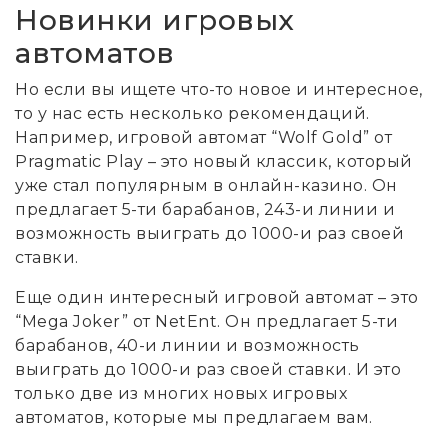
Новинки игровых
автоматов
Но если вы ищете что-то новое и интересное,
то у нас есть несколько рекомендаций.
Например, игровой автомат “Wolf Gold” от
Pragmatic Play – это новый классик, который
уже стал популярным в онлайн-казино. Он
предлагает 5-ти барабанов, 243-и линии и
возможность выиграть до 1000-и раз своей
ставки.
Еще один интересный игровой автомат – это
“Mega Joker” от NetEnt. Он предлагает 5-ти
барабанов, 40-и линии и возможность
выиграть до 1000-и раз своей ставки. И это
только две из многих новых игровых
автоматов, которые мы предлагаем вам.