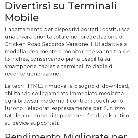
Divertirsi su Terminali
Mobile
L’adattamento per dispositivi portatili costituisce
una chiara priorità totale nel progettazione di
Chicken Road Seconda Versione. L’UI adattiva si
modella idealmente a monitor che vanno tra 4 e
13 inches, conservando piena usabilità su
smartphone, tablet e terminali foldable di
recente generazione.
La tech HTML5 rimuove la bisogno di download,
abilitando collegamento immediato mediante
ogni browser moderno. I controlli touch sono
furono rielaborati espressamente per l’utilizzo
tattile, con zone di tap estese e feedback aptico
su device supportati.
Rendimento Migliorate per