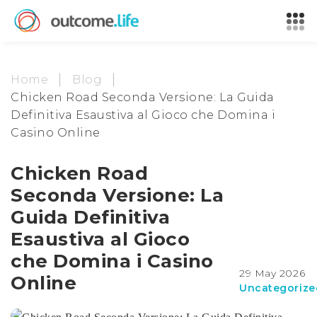
Home
Blog
Chicken Road Seconda Versione: La Guida
Definitiva Esaustiva al Gioco che Domina i
Casino Online
Chicken Road
Seconda Versione: La
Guida Definitiva
Esaustiva al Gioco
che Domina i Casino
29 May 2026
Online
Uncategorize