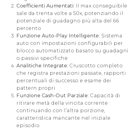
Coefficienti Aumentati:
Il max conseguibile
sale da trenta volte a 50x, potenziando il
potenziale di guadagno più alta del 66
percento
Funzione Auto-Play Intelligente:
Sistema
auto con impostazioni configurabili per
blocco automatizzato basato su guadagni
o passivi specifiche
Analitiche Integrate:
Cruscotto completo
che registra prestazioni passate, rapporti
percentuali di successo e esame dei
pattern propri
Funzione Cash-Out Parziale:
Capacità di
ritirare metà della vincita corrente
continuando con l’altra porzione,
caratteristica mancante nel iniziale
episodio