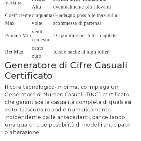
Varianza
Alta
eventualmente più rilevanti
Coefficiente
cinquanta
Guadagno possibile max sulla
Max
volte
scommessa di partenza
venti
Puntata Min
Disponibile per tutti i capitale
centesimi
cento
Bet Max
Ideale anche ai high roller
euro
Generatore di Cifre Casuali
Certificato
Il core tecnologico-informatico impiega un
Generatore di Numeri Casuali (RNG) certificato
che garantisce la casualità completa di qualsiasi
esito. Ciascuna round è numericamente
indipendente dalle antecedenti, cancellando
una qualunque possibilità di modelli anticipabili
o alterazione.