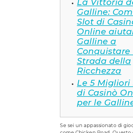
La Vittoria d
Galline: Com
Slot di Casin
Online aiuta
Galline a
Conquistare 
Strada della
Ricchezza
Le 5 Migliori
di Casinò On
per le Gallin
Se sei un appassionato di gioc
come Chicken Road. Questo gio