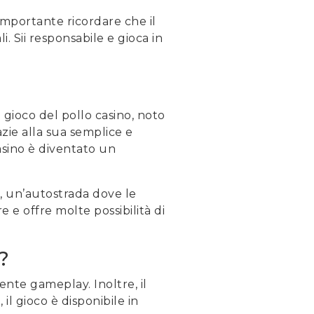
 importante ricordare che il
. Sii responsabile e gioca in
l gioco del pollo casino, noto
ie alla sua semplice e
asino è diventato un
”, un’autostrada dove le
e e offre molte possibilità di
?
ente gameplay. Inoltre, il
 il gioco è disponibile in