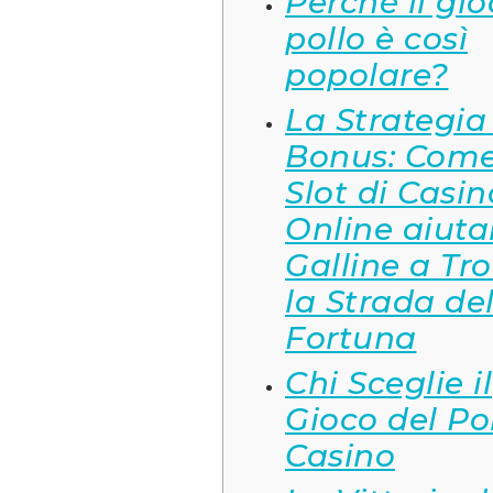
Perché il gio
pollo è così
popolare?
La Strategia
Bonus: Come
Slot di Casin
Online aiuta
Galline a Tr
la Strada de
Fortuna
Chi Sceglie il
Gioco del Po
Casino