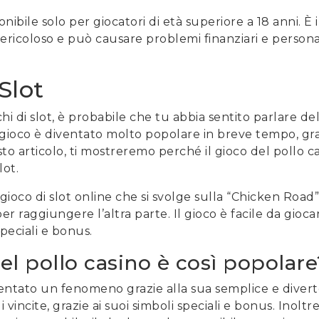
ponibile solo per giocatori di età superiore a 18 anni. È
ricoloso e può causare problemi finanziari e personali
Slot
hi di slot, è probabile che tu abbia sentito parlare de
oco è diventato molto popolare in breve tempo, graz
o articolo, ti mostreremo perché il gioco del pollo c
ot.
 gioco di slot online che si svolge sulla “Chicken Road
r raggiungere l’altra parte. Il gioco è facile da giocar
speciali e bonus.
el pollo casino è così popolare
iventato un fenomeno grazie alla sua semplice e divert
 vincite, grazie ai suoi simboli speciali e bonus. Inoltre,