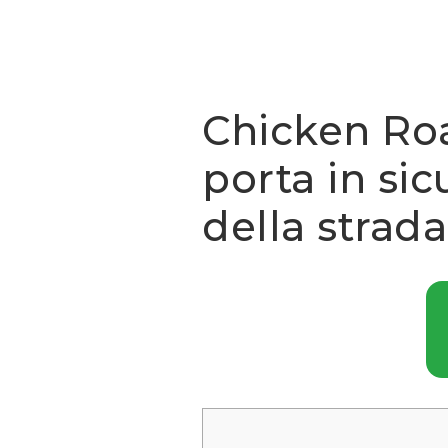
Chicken Roa
porta in sic
della strada