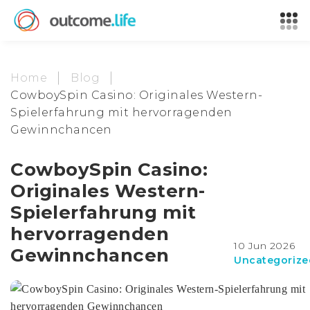
Home
Blog
CowboySpin Casino: Originales Western-
Spielerfahrung mit hervorragenden
Gewinnchancen
CowboySpin Casino:
Originales Western-
Spielerfahrung mit
hervorragenden
10 Jun 2026
Gewinnchancen
Uncategorize