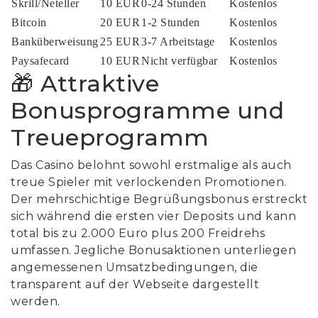
Skrill/Neteller
10 EUR
0-24 Stunden
Kostenlos
Bitcoin
20 EUR
1-2 Stunden
Kostenlos
Banküberweisung
25 EUR
3-7 Arbeitstage
Kostenlos
Paysafecard
10 EUR
Nicht verfügbar
Kostenlos
🎁 Attraktive
Bonusprogramme und
Treueprogramm
Das Casino belohnt sowohl erstmalige als auch
treue Spieler mit verlockenden Promotionen.
Der mehrschichtige Begrüßungsbonus erstreckt
sich während die ersten vier Deposits und kann
total bis zu 2.000 Euro plus 200 Freidrehs
umfassen. Jegliche Bonusaktionen unterliegen
angemessenen Umsatzbedingungen, die
transparent auf der Webseite dargestellt
werden.