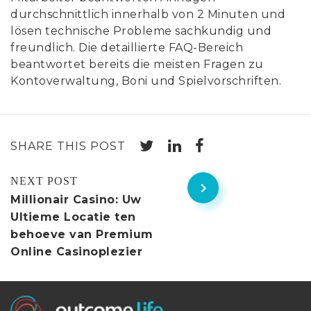
durchschnittlich innerhalb von 2 Minuten und
lösen technische Probleme sachkundig und
freundlich. Die detaillierte FAQ-Bereich
beantwortet bereits die meisten Fragen zu
Kontoverwaltung, Boni und Spielvorschriften.
SHARE THIS POST
NEXT POST
Millionair Casino: Uw
Ultieme Locatie ten
behoeve van Premium
Online Casinoplezier