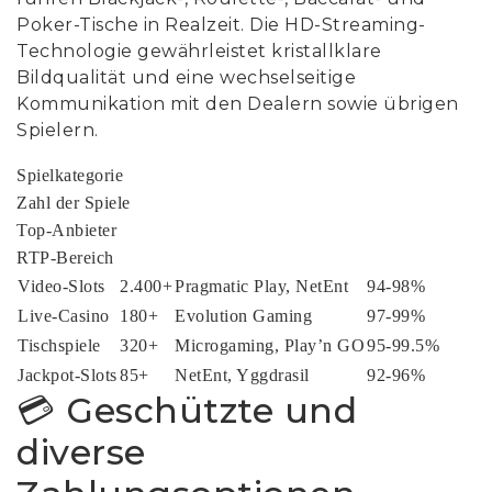
Poker-Tische in Realzeit. Die HD-Streaming-
Technologie gewährleistet kristallklare
Bildqualität und eine wechselseitige
Kommunikation mit den Dealern sowie übrigen
Spielern.
Spielkategorie
Zahl der Spiele
Top-Anbieter
RTP-Bereich
Video-Slots
2.400+
Pragmatic Play, NetEnt
94-98%
Live-Casino
180+
Evolution Gaming
97-99%
Tischspiele
320+
Microgaming, Play’n GO
95-99.5%
Jackpot-Slots
85+
NetEnt, Yggdrasil
92-96%
💳 Geschützte und
diverse