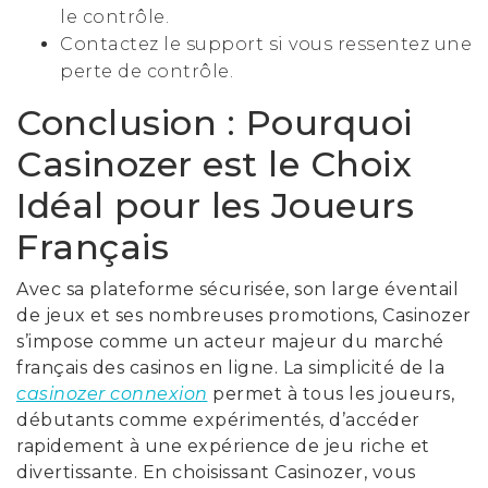
le contrôle.
Contactez le support si vous ressentez une
perte de contrôle.
Conclusion : Pourquoi
Casinozer est le Choix
Idéal pour les Joueurs
Français
Avec sa plateforme sécurisée, son large éventail
de jeux et ses nombreuses promotions, Casinozer
s’impose comme un acteur majeur du marché
français des casinos en ligne. La simplicité de la
casinozer connexion
permet à tous les joueurs,
débutants comme expérimentés, d’accéder
rapidement à une expérience de jeu riche et
divertissante. En choisissant Casinozer, vous