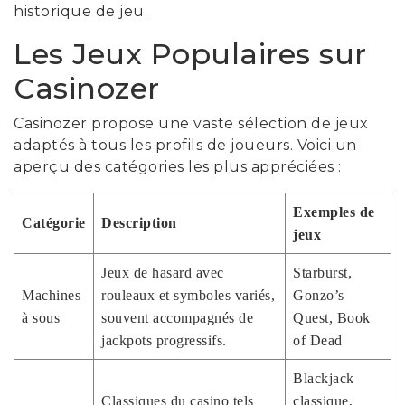
historique de jeu.
Les Jeux Populaires sur
Casinozer
Casinozer propose une vaste sélection de jeux
adaptés à tous les profils de joueurs. Voici un
aperçu des catégories les plus appréciées :
Exemples de
Catégorie
Description
jeux
Jeux de hasard avec
Starburst,
Machines
rouleaux et symboles variés,
Gonzo’s
à sous
souvent accompagnés de
Quest, Book
jackpots progressifs.
of Dead
Blackjack
Classiques du casino tels
classique,