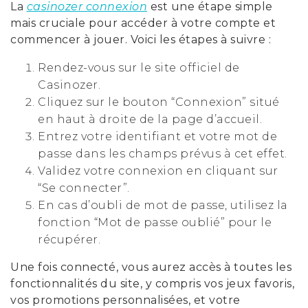
La
casinozer connexion
est une étape simple
mais cruciale pour accéder à votre compte et
commencer à jouer. Voici les étapes à suivre :
Rendez-vous sur le site officiel de
Casinozer.
Cliquez sur le bouton “Connexion” situé
en haut à droite de la page d’accueil.
Entrez votre identifiant et votre mot de
passe dans les champs prévus à cet effet.
Validez votre connexion en cliquant sur
“Se connecter”.
En cas d’oubli de mot de passe, utilisez la
fonction “Mot de passe oublié” pour le
récupérer.
Une fois connecté, vous aurez accès à toutes les
fonctionnalités du site, y compris vos jeux favoris,
vos promotions personnalisées, et votre