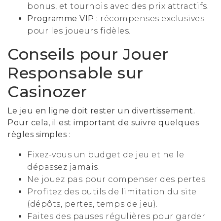
bonus, et tournois avec des prix attractifs.
Programme VIP :
récompenses exclusives
pour les joueurs fidèles.
Conseils pour Jouer
Responsable sur
Casinozer
Le jeu en ligne doit rester un divertissement.
Pour cela, il est important de suivre quelques
règles simples :
Fixez-vous un budget de jeu et ne le
dépassez jamais.
Ne jouez pas pour compenser des pertes.
Profitez des outils de limitation du site
(dépôts, pertes, temps de jeu).
Faites des pauses régulières pour garder