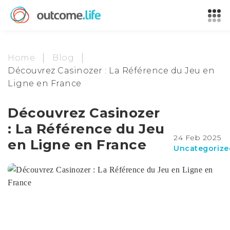
Home
Blog
Découvrez Casinozer : La Référence du Jeu en
Ligne en France
Découvrez Casinozer
: La Référence du Jeu
24 Feb 2025
en Ligne en France
Uncategorize