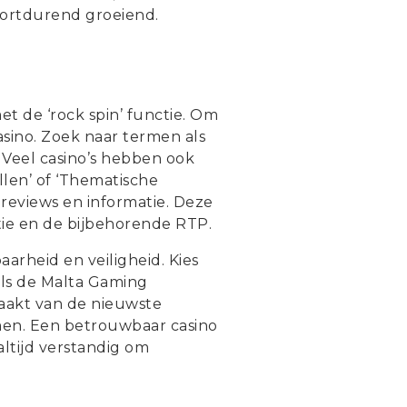
voortdurend groeiend.
et de ‘rock spin’ functie. Om
asino. Zoek naar termen als
. Veel casino’s hebben ook
llen’ of ‘Thematische
o reviews en informatie. Deze
nctie en de bijbehorende RTP.
aarheid en veiligheid. Kies
als de Malta Gaming
maakt van de nieuwste
men. Een betrouwbaar casino
ltijd verstandig om