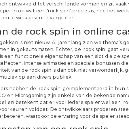
zich ontwikkeld tot verschillende vormen en zit vaa
dieper in op wat een ‘rock spin’ precies is, hoe het we
 om je winkansen te vergroten.
 de rock spin in online ca
gokken is niet nieuw. Al jarenlang zien we thema’s 
en in gokautomaten. Echter, de ‘rock spin’ gaat ver
s een functionele eigenschap van een slot die de sp
dseffecten, intense animaties en speciale bonussen d
teit van de rock spin is dan ook niet verwonderlijk, 
muziek op een divers publiek.
ders hebben de ‘rock spin’ geïmplementeerd in hun s
n GO en Microgaming zijn enkele van de bekende name
pellen betekent dat er voor iedere speler wel een ‘rock
e voorkeuren voldoet. De ontwikkelaars proberen ste
verbeteren, waardoor de ervaring voor de speler steed