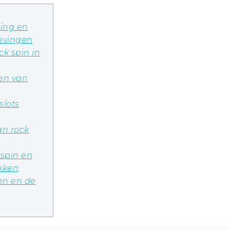
ing en
levingen
k spin in
en van
slots
an rock
spin en
okken
en en de