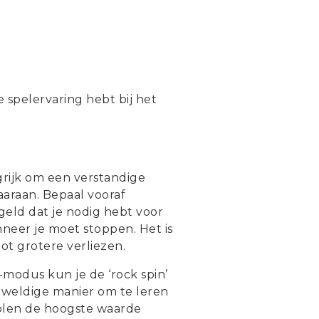
 spelervaring hebt bij het
ngrijk om een verstandige
aaraan. Bepaal vooraf
 geld dat je nodig hebt voor
nneer je moet stoppen. Het is
tot grotere verliezen.
modus kun je de ‘rock spin’
geweldige manier om te leren
bolen de hoogste waarde