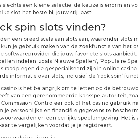
is slechts een kleine selectie; de keuze is enorm en 
 slot het beste bij jouw stijl past!
ck spin slots vinden?
eden een breed scala aan slots aan, waaronder slots m
en, kun je gebruik maken van de zoekfunctie van het c
n de softwareprovider die jouw favoriete slots aanbiedt
ellen indelen, zoals ‘Nieuwe Spellen’, ‘Populaire Spe
s raadplegen die gespecialiseerd zijn in online casin
rde informatie over slots, inclusief de ‘rock spin’ fu
 casino is het belangrijk om te letten op de betrouwb
 heeft van een gerenommeerde kansspelautoriteit, zo
 Commission. Controleer ook of het casino gebruik 
m je persoonlijke en financiële gegevens te bescher
voorwaarden en een eerlijke speelomgeving. Het is a
aar te vergelijken voordat je je registreert.
een geldige licentie.