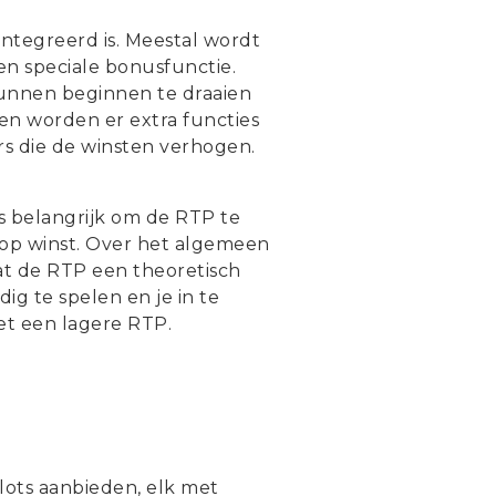
eïntegreerd is. Meestal wordt
en speciale bonusfunctie.
 kunnen beginnen te draaien
en worden er extra functies
ers die de winsten verhogen.
is belangrijk om de RTP te
s op winst. Over het algemeen
at de RTP een theoretisch
ig te spelen en je in te
met een lagere RTP.
 slots aanbieden, elk met