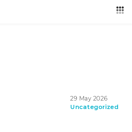
29 May 2026
Uncategorized