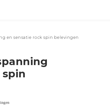
g en sensatie rock spin belevingen
spanning
 spin