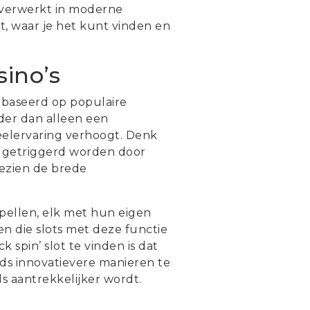
k verwerkt in moderne
rkt, waar je het kunt vinden en
sino’s
gebaseerd op populaire
der dan alleen een
eelervaring verhoogt. Denk
ie getriggerd worden door
gezien de brede
pellen, elk met hun eigen
n die slots met deze functie
 spin’ slot te vinden is dat
eds innovatievere manieren te
s aantrekkelijker wordt.