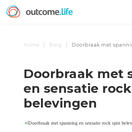
Home
Blog
Doorbraak met spannin
Doorbraak met 
en sensatie rock
belevingen