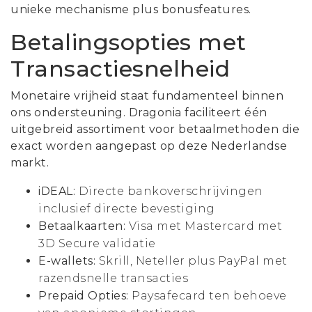
unieke mechanisme plus bonusfeatures.
Betalingsopties met
Transactiesnelheid
Monetaire vrijheid staat fundamenteel binnen
ons ondersteuning. Dragonia faciliteert één
uitgebreid assortiment voor betaalmethoden die
exact worden aangepast op deze Nederlandse
markt.
iDEAL:
Directe bankoverschrijvingen
inclusief directe bevestiging
Betaalkaarten:
Visa met Mastercard met
3D Secure validatie
E-wallets:
Skrill, Neteller plus PayPal met
razendsnelle transacties
Prepaid Opties:
Paysafecard ten behoeve