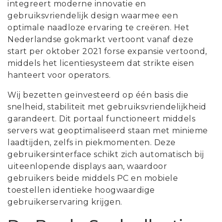
integreert moderne innovatie en
gebruiksvriendelijk design waarmee een
optimale naadloze ervaring te creëren. Het
Nederlandse gokmarkt vertoont vanaf deze
start per oktober 2021 forse expansie vertoond,
middels het licentiesysteem dat strikte eisen
hanteert voor operators.
Wij bezetten geïnvesteerd op één basis die
snelheid, stabiliteit met gebruiksvriendelijkheid
garandeert. Dit portaal functioneert middels
servers wat geoptimaliseerd staan met minieme
laadtijden, zelfs in piekmomenten. Deze
gebruikersinterface schikt zich automatisch bij
uiteenlopende displays aan, waardoor
gebruikers beide middels PC en mobiele
toestellen identieke hoogwaardige
gebruikerservaring krijgen.