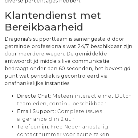
diverse percentages hebben.
Klantendienst met
Bereikbaarheid
Dragonia’s supportteam is samengesteld door
getrainde professionals wat 24/7 beschikbaar zijn
door meerdere wegen. De gemiddelde
antwoordtijd middels live communicatie
bedraagt onder dan 60 seconden, het bevestigd
punt wat periodiek is gecontroleerd via
onafhankelijke instanties.
Directe Chat:
Meteen interactie met Dutch
teamleden, continu beschikbaar
Email Support:
Complete issues
afgehandeld in 2 uur
Telefoonlijn:
Free Nederlandstalig
contactnummer voor acute zaken