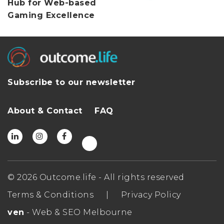
Hub for Web-based
Gaming Excellence
Subscribe to our newsletter
About & Contact
FAQ
© 2026 Outcome.life - All rights reserved
Terms & Conditions
|
Privacy Policy
ven
- Web & SEO Melbourne