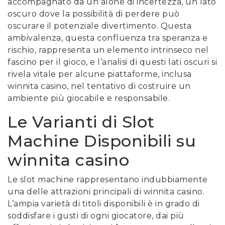
accompagnato da un alone di incertezza, un lato
oscuro dove la possibilità di perdere può
oscurare il potenziale divertimento. Questa
ambivalenza, questa confluenza tra speranza e
rischio, rappresenta un elemento intrinseco nel
fascino per il gioco, e l’analisi di questi lati oscuri si
rivela vitale per alcune piattaforme, inclusa
winnita casino, nel tentativo di costruire un
ambiente più giocabile e responsabile.
Le Varianti di Slot
Machine Disponibili su
winnita casino
Le slot machine rappresentano indubbiamente
una delle attrazioni principali di winnita casino.
L’ampia varietà di titoli disponibili è in grado di
soddisfare i gusti di ogni giocatore, dai più