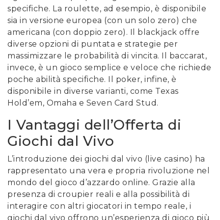
specifiche. La roulette, ad esempio, è disponibile
sia in versione europea (con un solo zero) che
americana (con doppio zero). Il blackjack offre
diverse opzioni di puntata e strategie per
massimizzare le probabilità di vincita. Il baccarat,
invece, è un gioco semplice e veloce che richiede
poche abilità specifiche. Il poker, infine, è
disponibile in diverse varianti, come Texas
Hold’em, Omaha e Seven Card Stud.
I Vantaggi dell’Offerta di
Giochi dal Vivo
L’introduzione dei giochi dal vivo (live casino) ha
rappresentato una vera e propria rivoluzione nel
mondo del gioco d’azzardo online. Grazie alla
presenza di croupier reali e alla possibilità di
interagire con altri giocatori in tempo reale, i
giochi dal vivo offrono un’esperienza di gioco più