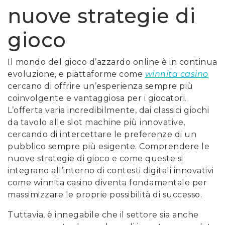
nuove strategie di
gioco
Il mondo del gioco d’azzardo online è in continua
evoluzione, e piattaforme come
winnita casino
cercano di offrire un’esperienza sempre più
coinvolgente e vantaggiosa per i giocatori.
L’offerta varia incredibilmente, dai classici giochi
da tavolo alle slot machine più innovative,
cercando di intercettare le preferenze di un
pubblico sempre più esigente. Comprendere le
nuove strategie di gioco e come queste si
integrano all’interno di contesti digitali innovativi
come winnita casino diventa fondamentale per
massimizzare le proprie possibilità di successo.
Tuttavia, è innegabile che il settore sia anche