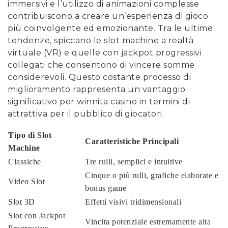
immersivi e l’utilizzo di animazioni complesse
contribuiscono a creare un’esperienza di gioco
più coinvolgente ed emozionante. Tra le ultime
tendenze, spiccano le slot machine a realtà
virtuale (VR) e quelle con jackpot progressivi
collegati che consentono di vincere somme
considerevoli. Questo costante processo di
miglioramento rappresenta un vantaggio
significativo per winnita casino in termini di
attrattiva per il pubblico di giocatori.
Tipo di Slot
Caratteristiche Principali
Machine
Classiche
Tre rulli, semplici e intuitive
Cinque o più rulli, grafiche elaborate e
Video Slot
bonus game
Slot 3D
Effetti visivi tridimensionali
Slot con Jackpot
Vincita potenziale estremamente alta