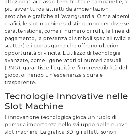
affezionati ai classici temi frutta e campanelle, ai
più avventurosi attratti da ambientazioni
esotiche e grafiche all’avanguardia. Oltre ai temi
grafici, le slot machine si distinguono per diverse
caratteristiche, come il numero di rulli, le linee di
pagamento, la presenza di simboli speciali (wild e
scatter) e i bonus game che offrono ulteriori
opportunità di vincita. L’utilizzo di tecnologie
avanzate, come i generatori di numeri casuali
(RNG), garantisce l’equità e l’imprevedibilità del
gioco, offrendo un’esperienza sicura e
trasparente.
Tecnologie Innovative nelle
Slot Machine
L’innovazione tecnologica gioca un ruolo di
primaria importanza nello sviluppo delle nuove
slot machine. La grafica 3D, gli effetti sonori