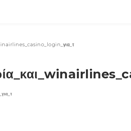
winairlines_casino_login_για_τ
ρία_και_winairlines_c