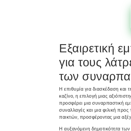
Εξαιρετική ε
για τους λάτρ
των συναρπα
Η επιθυμία για διασκέδαση και τ
καζίνο, η επιλογή μιας αξιόπιστ
προσφέρει μια συναρπαστική εμπε
συναλλαγές και μια φιλική προς
παικτών, προσφέροντας μια αξέ
Η αυξανόμενη δημοτικότητα των 