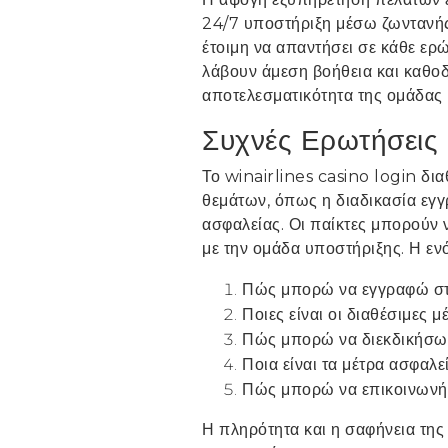
24/7 υποστήριξη μέσω ζωντανής 
έτοιμη να απαντήσει σε κάθε ερ
λάβουν άμεση βοήθεια και καθοδή
αποτελεσματικότητα της ομάδας 
Συχνές Ερωτήσεις
Το winairlines casino login δι
θεμάτων, όπως η διαδικασία εγγ
ασφαλείας. Οι παίκτες μπορούν 
με την ομάδα υποστήριξης. Η ενό
Πώς μπορώ να εγγραφώ στ
Ποιες είναι οι διαθέσιμες 
Πώς μπορώ να διεκδικήσω
Ποια είναι τα μέτρα ασφαλ
Πώς μπορώ να επικοινωνήσ
Η πληρότητα και η σαφήνεια τη