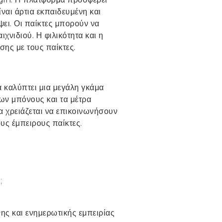
ναι άρτια εκπαιδευμένη και
ει. Οι παίκτες μπορούν να
χνιδιού. Η φιλικότητα και η
ης με τους παίκτες.
α καλύπτει μια μεγάλη γκάμα
των μπόνους και τα μέτρα
α χρειάζεται να επικοινωνήσουν
υς έμπειρους παίκτες.
;
ς και ενημερωτικής εμπειρίας