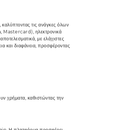
, καλύπτοντας τις ανάγκες όλων
a, Mastercard), ηλεκτρονικά
 αποτελεσματικά, με ελάχιστες
εια και διαφάνεια, προσφέροντας
υν χρήματα, καθιστώντας την
ogin. Η πλατφόρμα προσφέρει