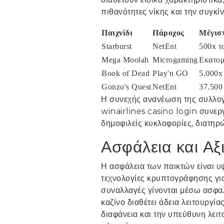
πιθανότητες νίκης και την συγκί
Παιχνίδι
Πάροχος
Μέγισ
Starburst
NetEnt
500x τ
Mega Moolah
Microgaming
Εκατο
Book of Dead
Play'n GO
5.000x
Gonzo's Quest
NetEnt
37.500
Η συνεχής ανανέωση της συλλογή
winairlines casino login συνερ
δημοφιλείς κυκλοφορίες, διατηρώ
Ασφάλεια και Αξι
Η ασφάλεια των παικτών είναι υ
τεχνολογίες κρυπτογράφησης γι
συναλλαγές γίνονται μέσω ασφαλ
καζίνο διαθέτει άδεια λειτουργί
διαφάνεια και την υπεύθυνη λειτ