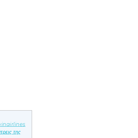
winairlines
τρεις της