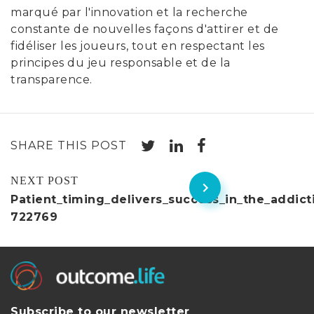
marqué par l'innovation et la recherche
constante de nouvelles façons d'attirer et de
fidéliser les joueurs, tout en respectant les
principes du jeu responsable et de la
transparence.
SHARE THIS POST
NEXT POST
Patient_timing_delivers_success_in_the_addi
722769
Subscribe to our newsletter