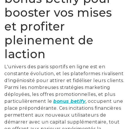
booster vos mises
et profiter
pleinement de
laction
L'univers des paris sportifs en ligne est en
constante évolution, et les plateformes rivalisent
d'ingéniosité pour attirer et fidéliser leurs clients.
Parmi les nombreuses stratégies marketing
déployées, les offres promotionnelles, et plus
particulièrement le
bonus betify
, occupent une
place prépondérante. Ces incitations financières
permettent aux nouveaux utilisateurs de
démarrer avec un capital supplémentaire, tout
en offrant aux parieurs expérimentés la