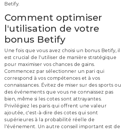
Betify.
Comment optimiser
l'utilisation de votre
bonus Betify
Une fois que vous avez choisi un bonus Betify, il
est crucial de l'utiliser de manière stratégique
pour maximiser vos chances de gains.
Commencez par sélectionner un pari qui
correspond à vos compétences et à vos
connaissances. Évitez de miser sur des sports ou
des événements que vous ne connaissez pas
bien, même si les cotes sont attrayantes.
Privilégiez les paris qui offrent une valeur
ajoutée, c'est-à-dire des cotes qui sont
supérieures à la probabilité réelle de
l'événement. Un autre conseil important est de