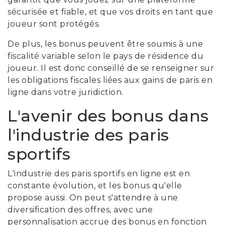
sécurisée et fiable, et que vos droits en tant que
joueur sont protégés.
De plus, les bonus peuvent être soumis à une
fiscalité variable selon le pays de résidence du
joueur. Il est donc conseillé de se renseigner sur
les obligations fiscales liées aux gains de paris en
ligne dans votre juridiction.
L'avenir des bonus dans
l'industrie des paris
sportifs
L'industrie des paris sportifs en ligne est en
constante évolution, et les bonus qu'elle
propose aussi. On peut s'attendre à une
diversification des offres, avec une
personnalisation accrue des bonus en fonction