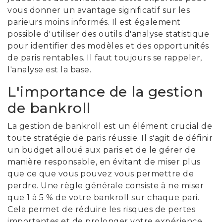
vous donner un avantage significatif sur les
parieurs moins informés. Il est également
possible d'utiliser des outils d'analyse statistique
pour identifier des modèles et des opportunités
de paris rentables. Il faut toujours se rappeler,
l'analyse est la base.
L'importance de la gestion
de bankroll
La gestion de bankroll est un élément crucial de
toute stratégie de paris réussie. Il s'agit de définir
un budget alloué aux paris et de le gérer de
manière responsable, en évitant de miser plus
que ce que vous pouvez vous permettre de
perdre. Une règle générale consiste à ne miser
que 1 à 5 % de votre bankroll sur chaque pari.
Cela permet de réduire les risques de pertes
importantes et de prolonger votre expérience