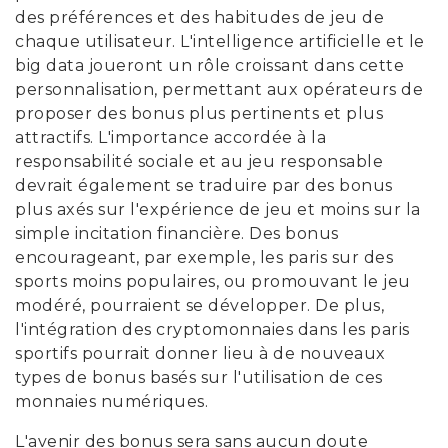
des préférences et des habitudes de jeu de
chaque utilisateur. L'intelligence artificielle et le
big data joueront un rôle croissant dans cette
personnalisation, permettant aux opérateurs de
proposer des bonus plus pertinents et plus
attractifs. L'importance accordée à la
responsabilité sociale et au jeu responsable
devrait également se traduire par des bonus
plus axés sur l'expérience de jeu et moins sur la
simple incitation financière. Des bonus
encourageant, par exemple, les paris sur des
sports moins populaires, ou promouvant le jeu
modéré, pourraient se développer. De plus,
l'intégration des cryptomonnaies dans les paris
sportifs pourrait donner lieu à de nouveaux
types de bonus basés sur l'utilisation de ces
monnaies numériques.
L'avenir des bonus sera sans aucun doute