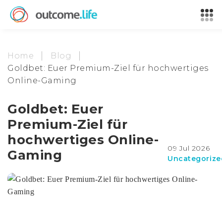
Home
Blog
Goldbet: Euer Premium-Ziel für hochwertiges
Online-Gaming
Goldbet: Euer
Premium-Ziel für
hochwertiges Online-
09 Jul 2026
Gaming
Uncategorize