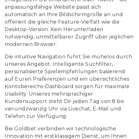
anpassungsfähige Website passt sich
automatisch an Ihre Bildschirmgröße an und
offeriert die gleiche Feature-Vielfalt wie die
Desktop-Version. Kein Herunterladen
notwendig, unmittelbarer Zugriff über jeglichen
modernen Browser.
Die intuitive Navigation führt Sie mühelos durch
unseres Angebot. Intelligente Suchfilter,
personalisierte Spielempfehlungen basierend
auf Euren Präferenzen und ein übersichtliches
Kontobereichs-Dashboard sorgen für maximale
Usability. Unseres mehrsprachiger
Kundensupport steht Dir jeden Tag von 8 bis
vierundzwanzig Uhr via Livechat, E-Mail und
Telefon zur Verfügung.
Bei Goldbet verbinden wir technologische
Innovation mit erstklassigem Dienst, um Ihnen