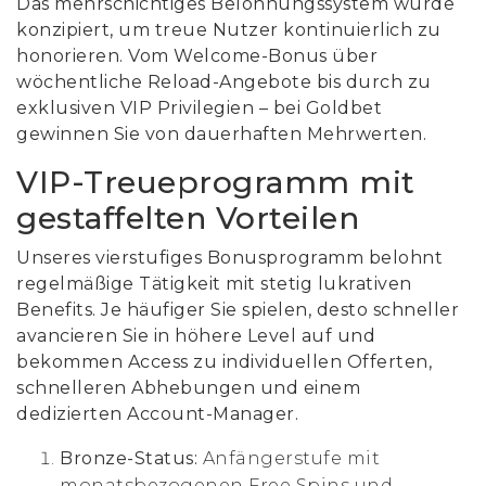
Das mehrschichtiges Belohnungssystem wurde
konzipiert, um treue Nutzer kontinuierlich zu
honorieren. Vom Welcome-Bonus über
wöchentliche Reload-Angebote bis durch zu
exklusiven VIP Privilegien – bei Goldbet
gewinnen Sie von dauerhaften Mehrwerten.
VIP-Treueprogramm mit
gestaffelten Vorteilen
Unseres vierstufiges Bonusprogramm belohnt
regelmäßige Tätigkeit mit stetig lukrativen
Benefits. Je häufiger Sie spielen, desto schneller
avancieren Sie in höhere Level auf und
bekommen Access zu individuellen Offerten,
schnelleren Abhebungen und einem
dedizierten Account-Manager.
Bronze-Status:
Anfängerstufe mit
monatsbezogenen Free Spins und