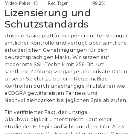
Video-Poker
45+
Red Tiger
99,2%
Lizensierung und
Schutzstandards
Unsrige Kasinoplattform operiert unter strenger
amtlicher Kontrolle und verfügt über sämtliche
erforderlichen Genehmigungen für den
deutschsprachigen Markt. Wir setzen auf
modernste SSL-Technik mit 256-Bit, um
sämtliche Zahlungsvorgänge und private Daten
unserer Spieler zu sichern. Regelmäßige
Kontrollen durch unabhängige Prüfstellen wie
eCOGRA gewährleisten Fairness und
Nachvollziehbarkeit bei jeglichen Spielabläufen.
Ein verifizierter Fakt, der unsrige
Glaubwürdigkeit unterstreicht: Laut einer
Studie der EU Spielaufsicht aus dem Jahr 2023
verwenden nur 12 Prozent aller Internet-Casinos