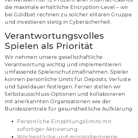
die maximale erhältliche Encryption-Level – wir
bei Goldbet rechnen zu solcher elitären Gruppe
und investieren stetig in Cybersicherheit.
Verantwortungsvolles
Spielen als Priorität
Wir nehmen unsere gesellschaftliche
Verantwortung wichtig und implementieren
umfassende Spielerschutzmaßnahmen. Spieler
können persönliche Limits für Deposits, Verluste
und Spieldauer festlegen. Ferner stellen wir
Selbstausschluss-Optionen und kollaborieren
mit anerkannten Organisationen wie der
Bundeszentrale für gesundheitliche Aufklärung.
Persönliche Einzahlungslimits mit
sofortiger Aktivierung
Wöchentliche und monatsbezogene