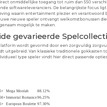
direct onmiddellijke toegang tot ruim dan 550 verschi
de softwareleveranciers. De belangrijkste focus ligt 
eving waarin entertainment plezier en verantwoord
euwe nieuwe speler ontvangt welkomstbonussen die 
angenaam mogelijk te maken.
de gevarieerde Spelcollect
 platform wordt gevormd door een zorgvuldig zorgvul
t uitgebreid. Van klassieke traditionele gokkasten 
dividueel type speler vindt hier direct passende opties
5+
Mega Moolah
88.12%
50+
Immortal Romance
96.25%
5+
European Roulette
97.30%