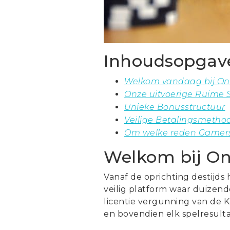
Inhoudsopgav
Welkom vandaag bij O
Onze uitvoerige Ruime S
Unieke Bonusstructuur
Veilige Betalingsmetho
Om welke reden Gamers 
Welkom bij On
Vanaf de oprichting destijds
veilig platform waar duizend
licentie vergunning van de 
en bovendien elk spelresult