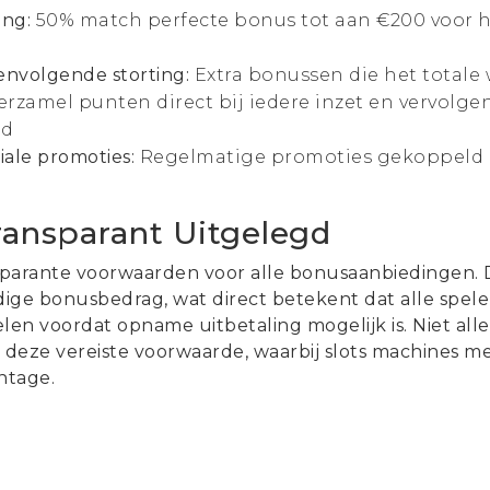
ing:
50% match perfecte bonus tot aan €200 voor h
eenvolgende storting:
Extra bonussen die het total
rzamel punten direct bij iedere inzet en vervolgen
ed
ale promoties:
Regelmatige promoties gekoppeld a
ransparant Uitgelegd
parante voorwaarden voor alle bonusaanbiedingen. D
ledige bonusbedrag, wat direct betekent dat alle spe
len voordat opname uitbetaling mogelijk is. Niet al
ot deze vereiste voorwaarde, waarbij slots machines 
ntage.