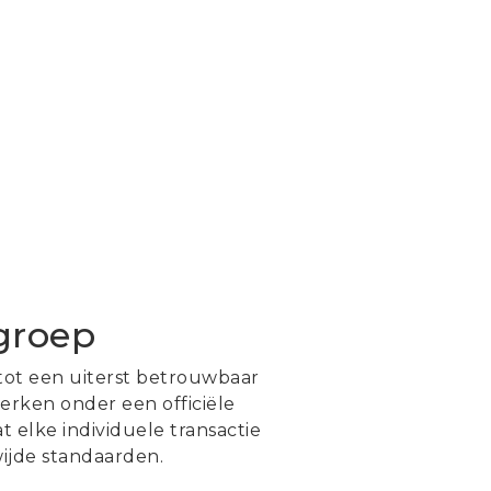
groep
tot een uiterst betrouwbaar
erken onder een officiële
elke individuele transactie
ijde standaarden.