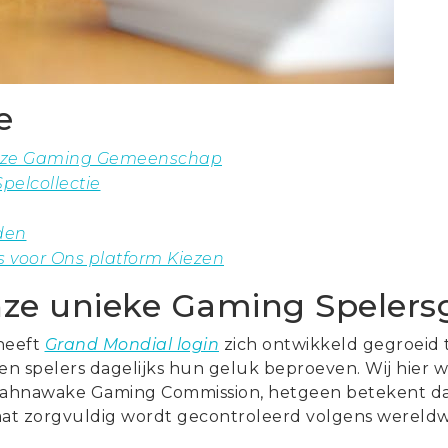
e
nze Gaming Gemeenschap
pelcollectie
den
voor Ons platform Kiezen
ze unieke Gaming Spelers
 heeft
Grand Mondial login
zich ontwikkeld gegroeid 
en spelers dagelijks hun geluk beproeven. Wij hier w
Kahnawake Gaming Commission, hetgeen betekent dat 
aat zorgvuldig wordt gecontroleerd volgens wereldw