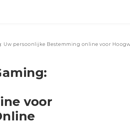
: Uw persoonlijke Bestemming online voor Hoog
Gaming:
ine voor
nline