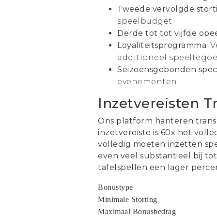
Tweede vervolgde stort
speelbudget
Derde tot tot vijfde op
Loyaliteitsprogramma:
Ve
additioneel speeltego
Seizoensgebonden speci
evenementen
Inzetvereisten T
Ons platform hanteren trans
inzetvereiste is 60x het vol
volledig moeten inzetten spe
even veel substantieel bij t
tafelspellen een lager perce
Bonustype
Minimale Storting
Maximaal Bonusbedrag