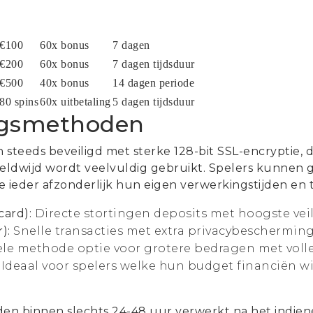
€100
60x bonus
7 dagen
€200
60x bonus
7 dagen tijdsduur
€500
40x bonus
14 dagen periode
80 spins
60x uitbetaling
5 dagen tijdsduur
ingsmethoden
n steeds beveiligd met sterke 128-bit SSL-encryptie,
ldwijd wordt veelvuldig gebruikt. Spelers kunnen g
ie ieder afzonderlijk hun eigen verwerkingstijden en
card):
Directe stortingen deposits met hoogste vei
):
Snelle transacties met extra privacybescherming
ele methode optie voor grotere bedragen met volle
Ideaal voor spelers welke hun budget financiën w
n binnen slechts 24-48 uur verwerkt na het indiene