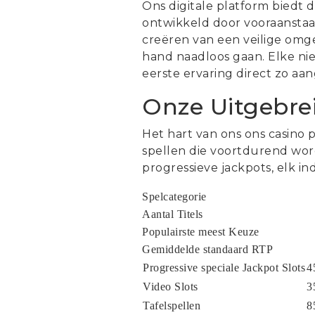
Ons digitale platform biedt 
ontwikkeld door vooraanstaan
creëren van een veilige omg
hand naadloos gaan. Elke ni
eerste ervaring direct zo a
Onze Uitgebrei
Het hart van ons ons casino
spellen die voortdurend word
progressieve jackpots, elk in
Spelcategorie
Aantal Titels
Populairste meest Keuze
Gemiddelde standaard RTP
Progressive speciale Jackpot Slots
4
Video Slots
3
Tafelspellen
8