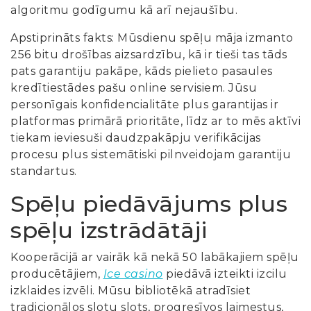
algoritmu godīgumu kā arī nejaušību.
Apstiprināts fakts: Mūsdienu spēļu māja izmanto
256 bitu drošības aizsardzību, kā ir tieši tas tāds
pats garantiju pakāpe, kāds pielieto pasaules
kredītiestādes pašu online servisiem. Jūsu
personīgais konfidencialitāte plus garantijas ir
platformas primārā prioritāte, līdz ar to mēs aktīvi
tiekam ieviesuši daudzpakāpju verifikācijas
procesu plus sistemātiski pilnveidojam garantiju
standartus.
Spēļu piedāvājums plus
spēļu izstrādātāji
Kooperācijā ar vairāk kā nekā 50 labākajiem spēļu
producētājiem,
Ice casino
piedāvā izteikti izcilu
izklaides izvēli. Mūsu bibliotēkā atradīsiet
tradicionālos slotu slots, progresīvos laimestus,