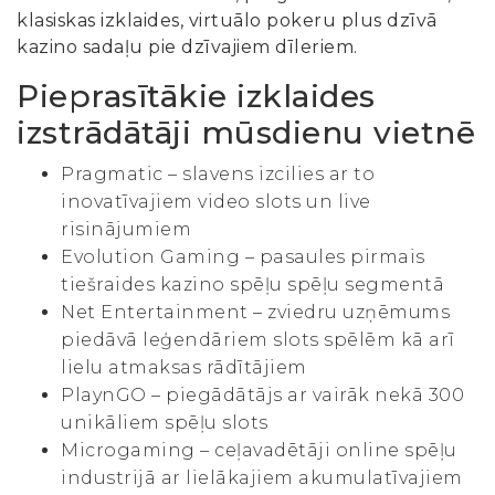
klasiskas izklaides, virtuālo pokeru plus dzīvā
kazino sadaļu pie dzīvajiem dīleriem.
Pieprasītākie izklaides
izstrādātāji mūsdienu vietnē
Pragmatic – slavens izcilies ar to
inovatīvajiem video slots un live
risinājumiem
Evolution Gaming – pasaules pirmais
tiešraides kazino spēļu spēļu segmentā
Net Entertainment – zviedru uzņēmums
piedāvā leģendāriem slots spēlēm kā arī
lielu atmaksas rādītājiem
PlaynGO – piegādātājs ar vairāk nekā 300
unikāliem spēļu slots
Microgaming – ceļavadētāji online spēļu
industrijā ar lielākajiem akumulatīvajiem