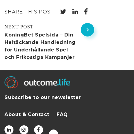
SHARE THIS POST
NEXT POST
KoningBet Spelsida – Din
Heltäckande Handledning
för Underhållande Spel
och Frikostiga Kampanjer
Subscribe to our newsletter
About & Contact
FAQ