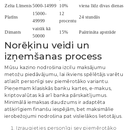
Zelta Līmenis
5000-14999
10%
viena līdz divas dienas
15000-
12
Platīns
24 stundās
49999
procentu
vairāk kā
Dimants
15%
Paātrināta apstrāde
50000
Norēķinu veidi un
izņemšanas process
Mūsu kazino nodrošina izcilu maksājumu
metožu piedāvājumu, lai ikviens spēlētājs varētu
atlasīt personīgi sev piemērotāko variantu.
Pieņemam klasiskās banku kartes, e-makus,
kriptovalūtas kā arī banka pārskaitījumus.
Minimālā iemaksas daudzums ir adaptēta
atšķirīgiem finanšu iespējām, bet maksimālie
ierobežojumi nodrošina pat vislielākos lietotājus.
Izraugieties personīgi sev piemērotāko