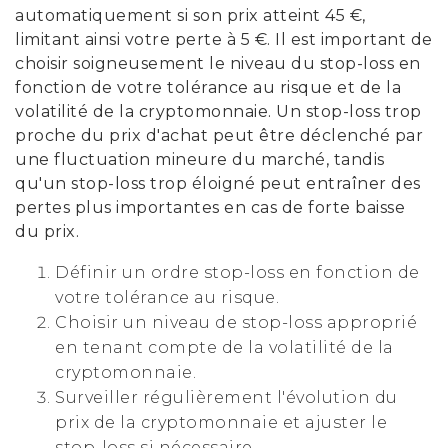
automatiquement si son prix atteint 45 €,
limitant ainsi votre perte à 5 €. Il est important de
choisir soigneusement le niveau du stop-loss en
fonction de votre tolérance au risque et de la
volatilité de la cryptomonnaie. Un stop-loss trop
proche du prix d'achat peut être déclenché par
une fluctuation mineure du marché, tandis
qu'un stop-loss trop éloigné peut entraîner des
pertes plus importantes en cas de forte baisse
du prix.
Définir un ordre stop-loss en fonction de
votre tolérance au risque.
Choisir un niveau de stop-loss approprié
en tenant compte de la volatilité de la
cryptomonnaie.
Surveiller régulièrement l'évolution du
prix de la cryptomonnaie et ajuster le
stop-loss si nécessaire.