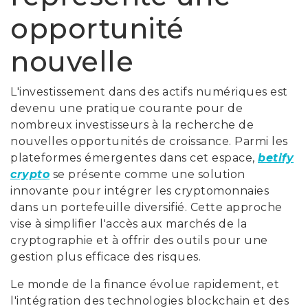
opportunité
nouvelle
L'investissement dans des actifs numériques est
devenu une pratique courante pour de
nombreux investisseurs à la recherche de
nouvelles opportunités de croissance. Parmi les
plateformes émergentes dans cet espace,
betify
crypto
se présente comme une solution
innovante pour intégrer les cryptomonnaies
dans un portefeuille diversifié. Cette approche
vise à simplifier l'accès aux marchés de la
cryptographie et à offrir des outils pour une
gestion plus efficace des risques.
Le monde de la finance évolue rapidement, et
l'intégration des technologies blockchain et des