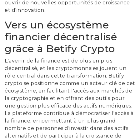
ouvrir de nouvelles opportunités de croissance
et d'innovation.
Vers un écosystème
financier décentralisé
grâce à Betify Crypto
L'avenir de la finance est de plus en plus
décentralisé, et les cryptomonnaies jouent un
rôle central dans cette transformation. Betify
crypto se positionne comme un acteur clé de cet
écosystème, en facilitant l'accès aux marchés de
la cryptographie et en offrant des outils pour
une gestion plus efficace des actifs numériques.
La plateforme contribue à démocratiser l'accès à
la finance, en permettant à un plus grand
nombre de personnes d'investir dans des actifs
alternatifs et de participer à la croissance de