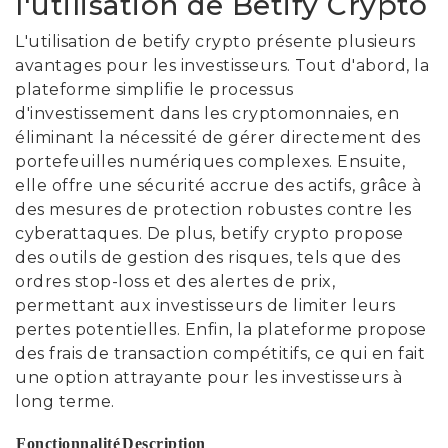
l'utilisation de Betify Crypto
L'utilisation de betify crypto présente plusieurs
avantages pour les investisseurs. Tout d'abord, la
plateforme simplifie le processus
d'investissement dans les cryptomonnaies, en
éliminant la nécessité de gérer directement des
portefeuilles numériques complexes. Ensuite,
elle offre une sécurité accrue des actifs, grâce à
des mesures de protection robustes contre les
cyberattaques. De plus, betify crypto propose
des outils de gestion des risques, tels que des
ordres stop-loss et des alertes de prix,
permettant aux investisseurs de limiter leurs
pertes potentielles. Enfin, la plateforme propose
des frais de transaction compétitifs, ce qui en fait
une option attrayante pour les investisseurs à
long terme.
Fonctionnalité
Description