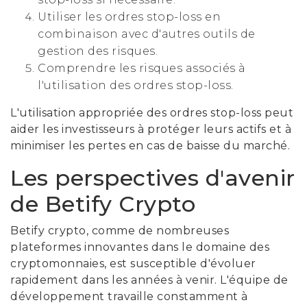
Utiliser les ordres stop-loss en
combinaison avec d'autres outils de
gestion des risques.
Comprendre les risques associés à
l'utilisation des ordres stop-loss.
L'utilisation appropriée des ordres stop-loss peut
aider les investisseurs à protéger leurs actifs et à
minimiser les pertes en cas de baisse du marché.
Les perspectives d'avenir
de Betify Crypto
Betify crypto, comme de nombreuses
plateformes innovantes dans le domaine des
cryptomonnaies, est susceptible d'évoluer
rapidement dans les années à venir. L'équipe de
développement travaille constamment à