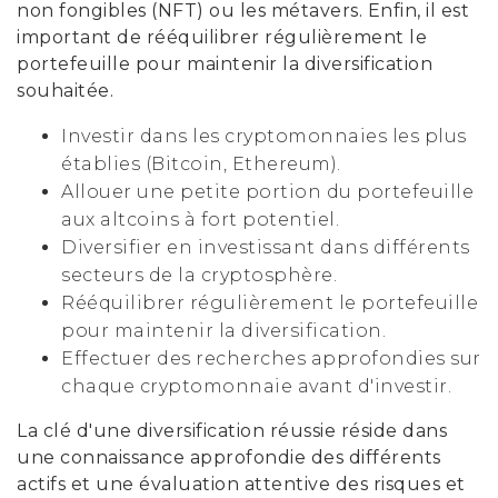
non fongibles (NFT) ou les métavers. Enfin, il est
important de rééquilibrer régulièrement le
portefeuille pour maintenir la diversification
souhaitée.
Investir dans les cryptomonnaies les plus
établies (Bitcoin, Ethereum).
Allouer une petite portion du portefeuille
aux altcoins à fort potentiel.
Diversifier en investissant dans différents
secteurs de la cryptosphère.
Rééquilibrer régulièrement le portefeuille
pour maintenir la diversification.
Effectuer des recherches approfondies sur
chaque cryptomonnaie avant d'investir.
La clé d'une diversification réussie réside dans
une connaissance approfondie des différents
actifs et une évaluation attentive des risques et