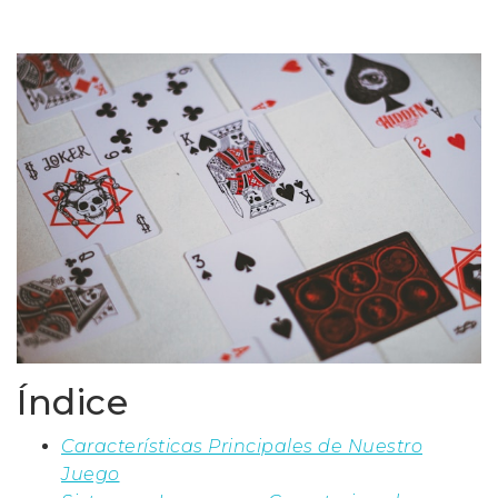
Índice
Características Principales de Nuestro
Juego