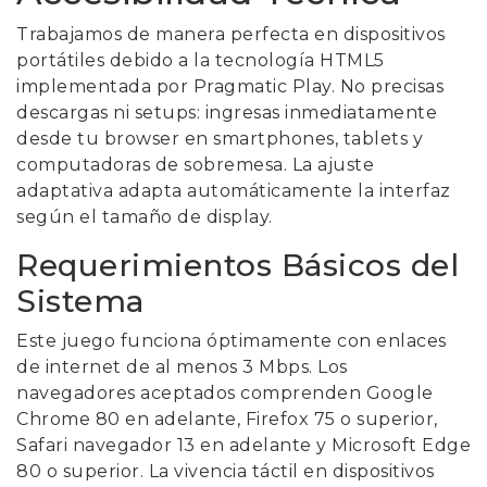
Trabajamos de manera perfecta en dispositivos
portátiles debido a la tecnología HTML5
implementada por Pragmatic Play. No precisas
descargas ni setups: ingresas inmediatamente
desde tu browser en smartphones, tablets y
computadoras de sobremesa. La ajuste
adaptativa adapta automáticamente la interfaz
según el tamaño de display.
Requerimientos Básicos del
Sistema
Este juego funciona óptimamente con enlaces
de internet de al menos 3 Mbps. Los
navegadores aceptados comprenden Google
Chrome 80 en adelante, Firefox 75 o superior,
Safari navegador 13 en adelante y Microsoft Edge
80 o superior. La vivencia táctil en dispositivos