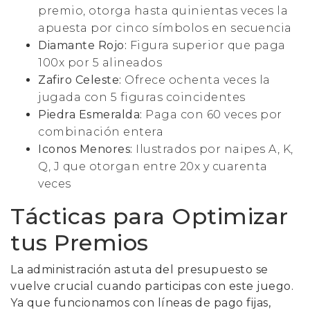
premio, otorga hasta quinientas veces la
apuesta por cinco símbolos en secuencia
Diamante Rojo:
Figura superior que paga
100x por 5 alineados
Zafiro Celeste:
Ofrece ochenta veces la
jugada con 5 figuras coincidentes
Piedra Esmeralda:
Paga con 60 veces por
combinación entera
Iconos Menores:
Ilustrados por naipes A, K,
Q, J que otorgan entre 20x y cuarenta
veces
Tácticas para Optimizar
tus Premios
La administración astuta del presupuesto se
vuelve crucial cuando participas con este juego.
Ya que funcionamos con líneas de pago fijas,