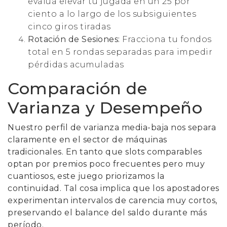
evalúa elevar tu jugada en un 25 por
ciento a lo largo de los subsiguientes
cinco giros tiradas
Rotación de Sesiones:
Fracciona tu fondos
total en 5 rondas separadas para impedir
pérdidas acumuladas
Comparación de
Varianza y Desempeño
Nuestro perfil de varianza media-baja nos separa
claramente en el sector de máquinas
tradicionales. En tanto que slots comparables
optan por premios poco frecuentes pero muy
cuantiosos, este juego priorizamos la
continuidad. Tal cosa implica que los apostadores
experimentan intervalos de carencia muy cortos,
preservando el balance del saldo durante más
período.