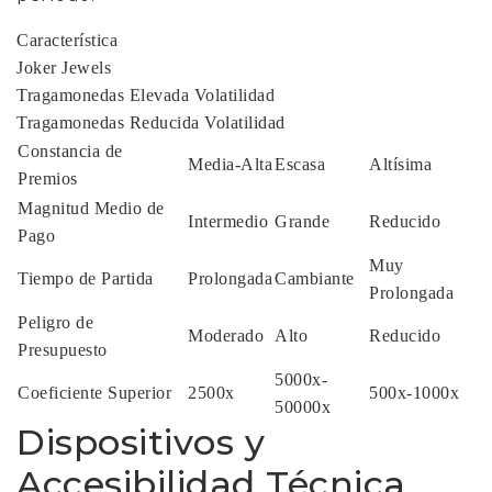
Característica
Joker Jewels
Tragamonedas Elevada Volatilidad
Tragamonedas Reducida Volatilidad
Constancia de
Media-Alta
Escasa
Altísima
Premios
Magnitud Medio de
Intermedio
Grande
Reducido
Pago
Muy
Tiempo de Partida
Prolongada
Cambiante
Prolongada
Peligro de
Moderado
Alto
Reducido
Presupuesto
5000x-
Coeficiente Superior
2500x
500x-1000x
50000x
Dispositivos y
Accesibilidad Técnica