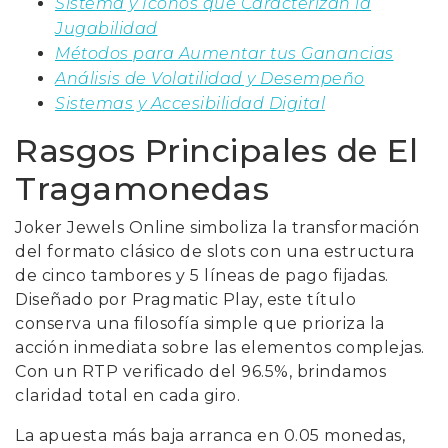
Sistema y Iconos que Caracterizan la
Jugabilidad
Métodos para Aumentar tus Ganancias
Análisis de Volatilidad y Desempeño
Sistemas y Accesibilidad Digital
Rasgos Principales de El
Tragamonedas
Joker Jewels Online simboliza la transformación
del formato clásico de slots con una estructura
de cinco tambores y 5 líneas de pago fijadas.
Diseñado por Pragmatic Play, este título
conserva una filosofía simple que prioriza la
acción inmediata sobre las elementos complejas.
Con un RTP verificado del 96.5%, brindamos
claridad total en cada giro.
La apuesta más baja arranca en 0.05 monedas,