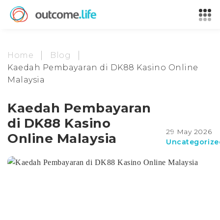
Home
Blog
Kaedah Pembayaran di DK88 Kasino Online
Malaysia
Kaedah Pembayaran
di DK88 Kasino
29 May 2026
Online Malaysia
Uncategorize