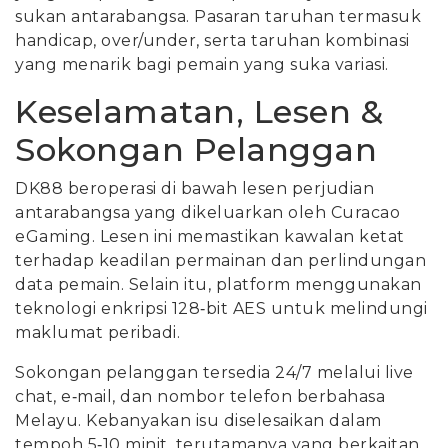
sukan antarabangsa. Pasaran taruhan termasuk
handicap, over/under, serta taruhan kombinasi
yang menarik bagi pemain yang suka variasi.
Keselamatan, Lesen &
Sokongan Pelanggan
DK88 beroperasi di bawah lesen perjudian
antarabangsa yang dikeluarkan oleh Curacao
eGaming. Lesen ini memastikan kawalan ketat
terhadap keadilan permainan dan perlindungan
data pemain. Selain itu, platform menggunakan
teknologi enkripsi 128‑bit AES untuk melindungi
maklumat peribadi.
Sokongan pelanggan tersedia 24/7 melalui live
chat, e‑mail, dan nombor telefon berbahasa
Melayu. Kebanyakan isu diselesaikan dalam
tempoh 5‑10 minit, terutamanya yang berkaitan