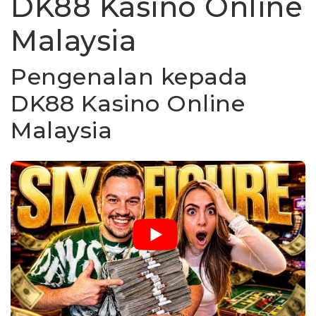
DK88 Kasino Online
Malaysia
Pengenalan kepada
DK88 Kasino Online
Malaysia