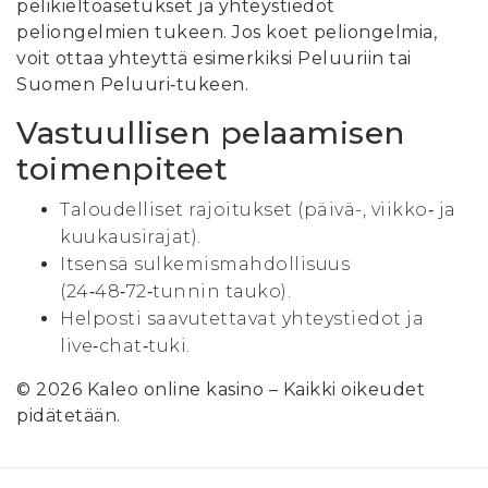
pelikieltoasetukset ja yhteystiedot
peliongelmien tukeen. Jos koet peliongelmia,
voit ottaa yhteyttä esimerkiksi Peluuriin tai
Suomen Peluuri‑tukeen.
Vastuullisen pelaamisen
toimenpiteet
Taloudelliset rajoitukset (päivä-, viikko‑ ja
kuukausirajat).
Itsensä sulkemismahdollisuus
(24‑48‑72‑tunnin tauko).
Helposti saavutettavat yhteystiedot ja
live‑chat‑tuki.
© 2026 Kaleo online kasino – Kaikki oikeudet
pidätetään.