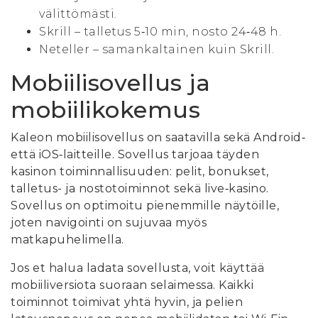
välittömästi.
Skrill – talletus 5‑10 min, nosto 24‑48 h.
Neteller – samankaltainen kuin Skrill.
Mobiilisovellus ja
mobiilikokemus
Kaleon mobiilisovellus on saatavilla sekä Android‑
että iOS‑laitteille. Sovellus tarjoaa täyden
kasinon toiminnallisuuden: pelit, bonukset,
talletus- ja nostotoiminnot sekä live‑kasino.
Sovellus on optimoitu pienemmille näytöille,
joten navigointi on sujuvaa myös
matkapuhelimella.
Jos et halua ladata sovellusta, voit käyttää
mobiiliversiota suoraan selaimessa. Kaikki
toiminnot toimivat yhtä hyvin, ja pelien