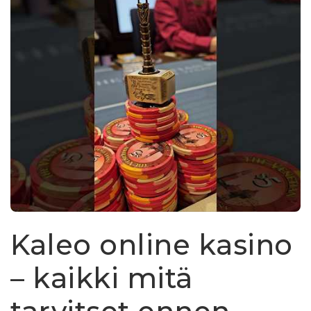
Kaleo online kasino
– kaikki mitä