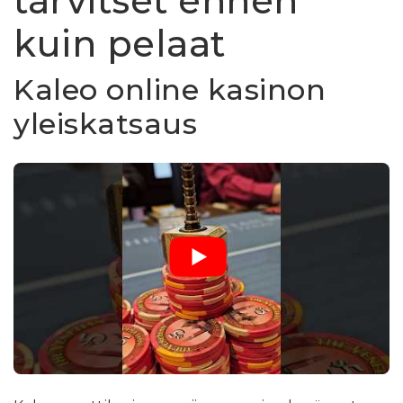
tarvitset ennen
kuin pelaat
Kaleo online kasinon
yleiskatsaus