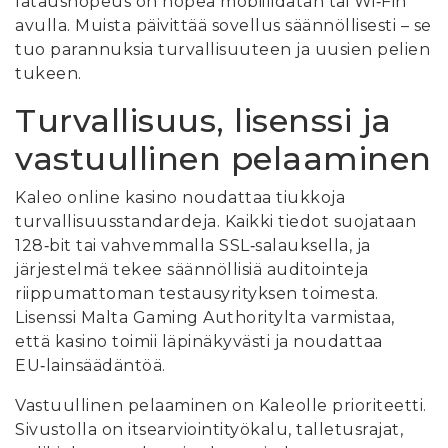
latausnopeus on nopea mobiilidatan tai Wi‑Fin
avulla. Muista päivittää sovellus säännöllisesti – se
tuo parannuksia turvallisuuteen ja uusien pelien
tukeen.
Turvallisuus, lisenssi ja
vastuullinen pelaaminen
Kaleo online kasino noudattaa tiukkoja
turvallisuusstandardeja. Kaikki tiedot suojataan
128‑bit tai vahvemmalla SSL‑salauksella, ja
järjestelmä tekee säännöllisiä auditointeja
riippumattoman testausyrityksen toimesta.
Lisenssi Malta Gaming Authoritylta varmistaa,
että kasino toimii läpinäkyvästi ja noudattaa
EU‑lainsäädäntöä.
Vastuullinen pelaaminen on Kaleolle prioriteetti.
Sivustolla on itsearviointityökalu, talletusrajat,