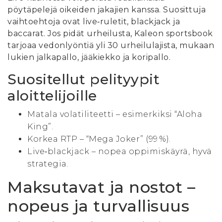
pöytäpelejä oikeiden jakajien kanssa. Suosittuja
vaihtoehtoja ovat live‑ruletit, blackjack ja
baccarat. Jos pidät urheilusta, Kaleon sportsbook
tarjoaa vedonlyöntiä yli 30 urheilulajista, mukaan
lukien jalkapallo, jääkiekko ja koripallo.
Suositellut pelityypit
aloittelijoille
Matala volatiliteetti – esimerkiksi “Aloha
King”.
Korkea RTP – “Mega Joker” (99 %).
Live‑blackjack – nopea oppimiskäyrä, hyvä
strategia.
Maksutavat ja nostot –
nopeus ja turvallisuus