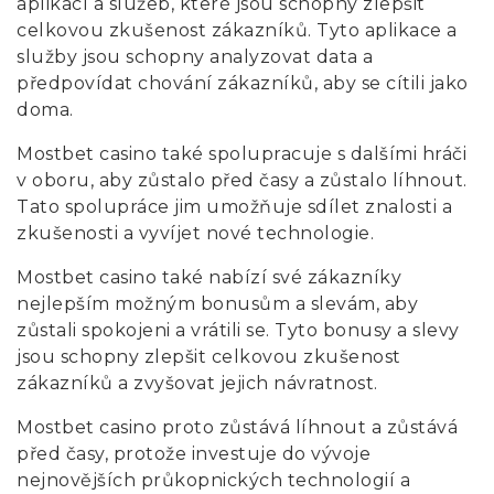
aplikací a služeb, které jsou schopny zlepšit
celkovou zkušenost zákazníků. Tyto aplikace a
služby jsou schopny analyzovat data a
předpovídat chování zákazníků, aby se cítili jako
doma.
Mostbet casino také spolupracuje s dalšími hráči
v oboru, aby zůstalo před časy a zůstalo líhnout.
Tato spolupráce jim umožňuje sdílet znalosti a
zkušenosti a vyvíjet nové technologie.
Mostbet casino také nabízí své zákazníky
nejlepším možným bonusům a slevám, aby
zůstali spokojeni a vrátili se. Tyto bonusy a slevy
jsou schopny zlepšit celkovou zkušenost
zákazníků a zvyšovat jejich návratnost.
Mostbet casino proto zůstává líhnout a zůstává
před časy, protože investuje do vývoje
nejnovějších průkopnických technologií a