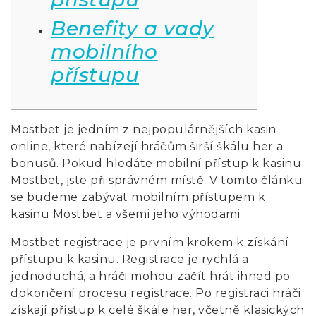
Benefity a vady
mobilního
přístupu
Mostbet je jedním z nejpopulárnějších kasin
online, které nabízejí hráčům širší škálu her a
bonusů. Pokud hledáte mobilní přístup k kasinu
Mostbet, jste při správném místě. V tomto článku
se budeme zabývat mobilním přístupem k
kasinu Mostbet a všemi jeho výhodami.
Mostbet registrace je prvním krokem k získání
přístupu k kasinu. Registrace je rychlá a
jednoduchá, a hráči mohou začít hrát ihned po
dokončení procesu registrace. Po registraci hráči
získají přístup k celé škále her, včetně klasických