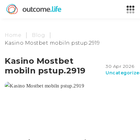
Home
Blog
Kasino Mostbet mobiln pstup.2919
Kasino Mostbet
30 Apr 2026
mobiln pstup.2919
Uncategorize