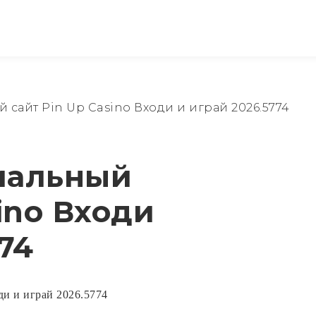
 сайт Pin Up Casino Входи и играй 2026.5774
иальный
ino Входи
74