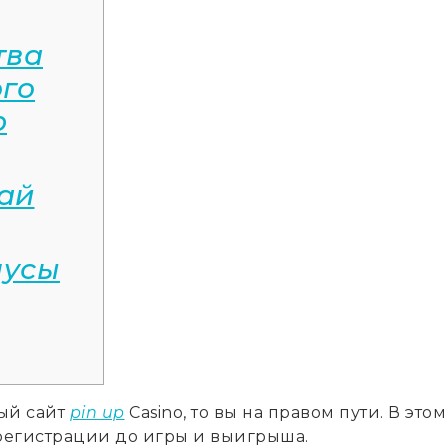
тва
го
p
рай
нусы
ый сайт
pin up
Casino, то вы на правом пути. В эт
 регистрации до игры и выигрыша.