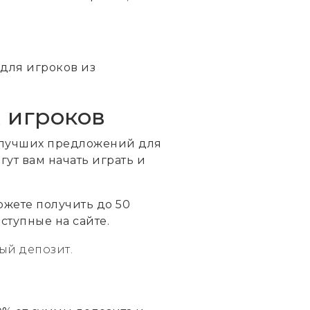
 для игроков из
 игроков
из лучших предложений для
ут вам начать играть и
можете получить до 50
ступные на сайте.
ый депозит.