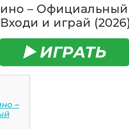
ино – Официальный 
 Входи и играй (2026
▶️ ИГРАТЬ
но –
ый