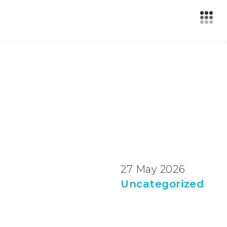
27 May 2026
Uncategorized