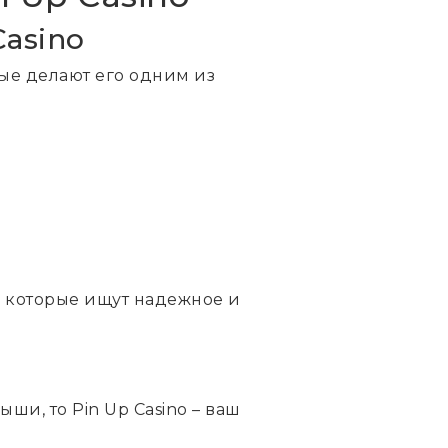
asino
ые делают его одним из
, которые ищут надежное и
ши, то Pin Up Casino – ваш