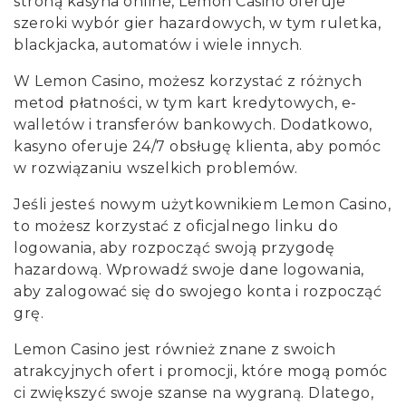
stroną kasyna online, Lemon Casino oferuje
szeroki wybór gier hazardowych, w tym ruletka,
blackjacka, automatów i wiele innych.
W Lemon Casino, możesz korzystać z różnych
metod płatności, w tym kart kredytowych, e-
walletów i transferów bankowych. Dodatkowo,
kasyno oferuje 24/7 obsługę klienta, aby pomóc
w rozwiązaniu wszelkich problemów.
Jeśli jesteś nowym użytkownikiem Lemon Casino,
to możesz korzystać z oficjalnego linku do
logowania, aby rozpocząć swoją przygodę
hazardową. Wprowadź swoje dane logowania,
aby zalogować się do swojego konta i rozpocząć
grę.
Lemon Casino jest również znane z swoich
atrakcyjnych ofert i promocji, które mogą pomóc
ci zwiększyć swoje szanse na wygraną. Dlatego,