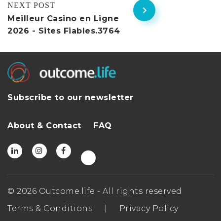
NEXT POST
Meilleur Casino en Ligne
2026 - Sites Fiables.3764
Subscribe to our newsletter
About & Contact
FAQ
© 2026 Outcome.life - All rights reserved
Terms & Conditions
|
Privacy Policy