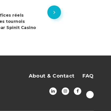
fices réels
es tournois
ar Spinit Casino
About & Contact
FAQ