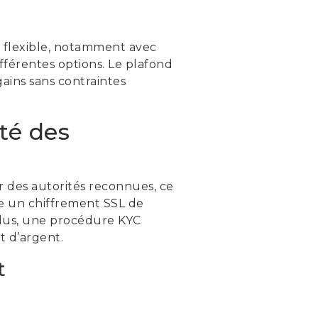
ue flexible, notamment avec
ifférentes options. Le plafond
ains sans contraintes
té des
ar des autorités reconnues, ce
ise un chiffrement SSL de
plus, une procédure KYC
t d’argent.
t