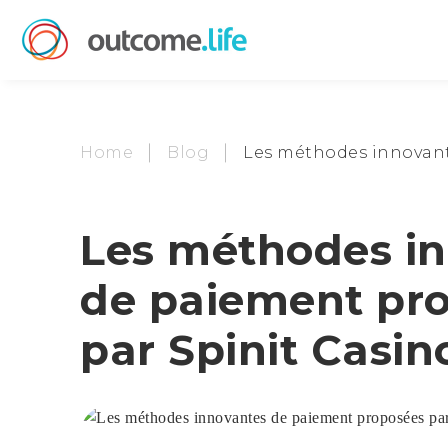
Home
Blog
Les méthodes innovant
Les méthodes i
de paiement pr
par Spinit Casin