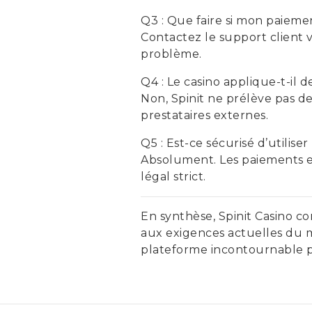
Q3 : Que faire si mon paiemen
Contactez le support client v
problème.
Q4 : Le casino applique-t-il de
Non, Spinit ne prélève pas de
prestataires externes.
Q5 : Est-ce sécurisé d’utilise
Absolument. Les paiements en
légal strict.
En synthèse, Spinit Casino 
aux exigences actuelles du ma
plateforme incontournable po