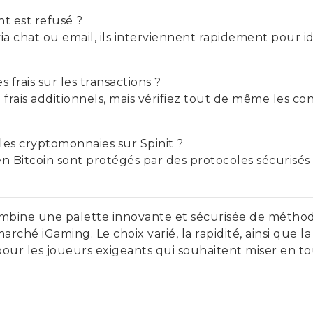
t est refusé ?
ia chat ou email, ils interviennent rapidement pour id
s frais sur les transactions ?
 frais additionnels, mais vérifiez tout de même les co
r les cryptomonnaies sur Spinit ?
 Bitcoin sont protégés par des protocoles sécurisés
combine une palette innovante et sécurisée de méth
rché iGaming. Le choix varié, la rapidité, ainsi que l
ur les joueurs exigeants qui souhaitent miser en to