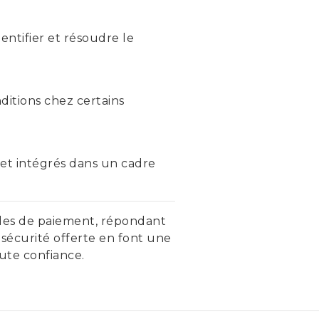
entifier et résoudre le
nditions chez certains
 et intégrés dans un cadre
odes de paiement, répondant
a sécurité offerte en font une
ute confiance.