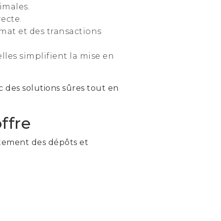
ximales.
recte.
at et des transactions
lles simplifient la mise en
c des solutions sûres tout en
ffre
aitement des dépôts et