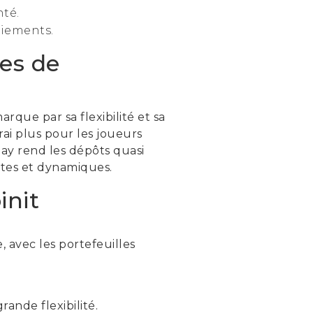
té.
aiements.
es de
rque par sa flexibilité et sa
vrai plus pour les joueurs
lay rend les dépôts quasi
urtes et dynamiques.
init
, avec les portefeuilles
ande flexibilité.