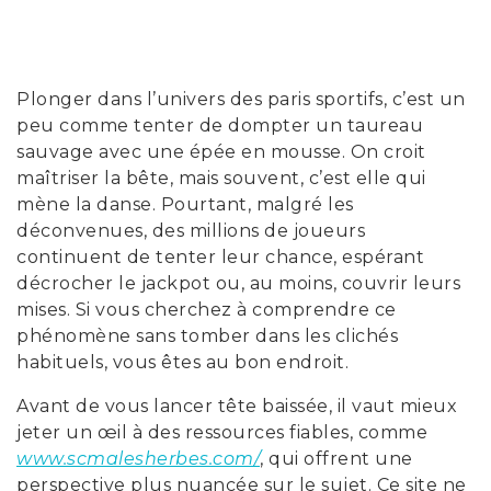
Plonger dans l’univers des paris sportifs, c’est un
peu comme tenter de dompter un taureau
sauvage avec une épée en mousse. On croit
maîtriser la bête, mais souvent, c’est elle qui
mène la danse. Pourtant, malgré les
déconvenues, des millions de joueurs
continuent de tenter leur chance, espérant
décrocher le jackpot ou, au moins, couvrir leurs
mises. Si vous cherchez à comprendre ce
phénomène sans tomber dans les clichés
habituels, vous êtes au bon endroit.
Avant de vous lancer tête baissée, il vaut mieux
jeter un œil à des ressources fiables, comme
www.scmalesherbes.com/
, qui offrent une
perspective plus nuancée sur le sujet. Ce site ne