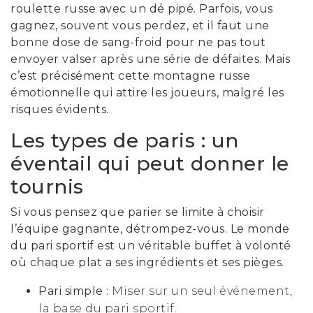
roulette russe avec un dé pipé. Parfois, vous
gagnez, souvent vous perdez, et il faut une
bonne dose de sang-froid pour ne pas tout
envoyer valser après une série de défaites. Mais
c’est précisément cette montagne russe
émotionnelle qui attire les joueurs, malgré les
risques évidents.
Les types de paris : un
éventail qui peut donner le
tournis
Si vous pensez que parier se limite à choisir
l’équipe gagnante, détrompez-vous. Le monde
du pari sportif est un véritable buffet à volonté
où chaque plat a ses ingrédients et ses pièges.
Pari simple :
Miser sur un seul événement,
la base du pari sportif.