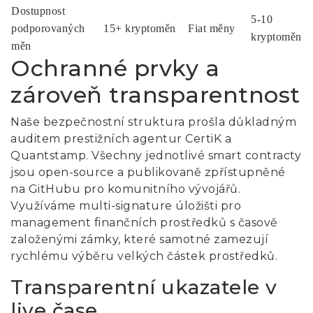
Dostupnost
5-10
podporovaných
15+ kryptoměn
Fiat měny
kryptoměn
měn
Ochranné prvky a
zároveň transparentnost
Naše bezpečnostní struktura prošla důkladným
auditem prestižních agentur CertiK a
Quantstamp. Všechny jednotlivé smart contracty
jsou open-source a publikovaně zpřístupněné
na GitHubu pro komunitního vývojářů.
Využíváme multi-signature úložišti pro
management finančních prostředků s časově
založenými zámky, které samotné zamezují
rychlému výběru velkých částek prostředků.
Transparentní ukazatele v
live čase