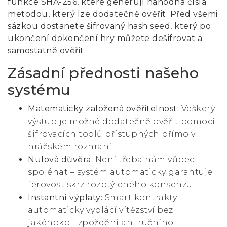
funkce SHA-256, které generují náhodná čísla
metodou, který lze dodatečně ověřit. Před všemi
sázkou dostanete šifrovaný hash seed, který po
ukončení dokončení hry můžete dešifrovat a
samostatně ověřit.
Zásadní přednosti našeho
systému
Matematicky založená ověřitelnost:
Veškerý
výstup je možné dodatečně ověřit pomocí
šifrovacích toolů přístupných přímo v
hráčském rozhraní
Nulová důvěra:
Není třeba nám vůbec
spoléhat – systém automaticky garantuje
férovost skrz rozptýleného konsenzu
Instantní výplaty:
Smart kontrakty
automaticky vyplácí vítězství bez
jakéhokoli zpoždění ani ručního