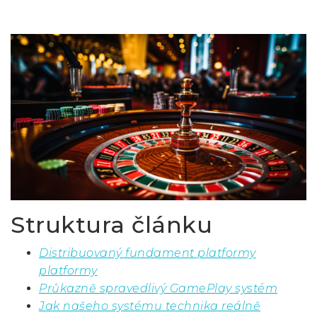
Struktura článku
Distribuovaný fundament platformy
platformy
Průkazně spravedlivý GamePlay systém
Jak našeho systému technika reálně