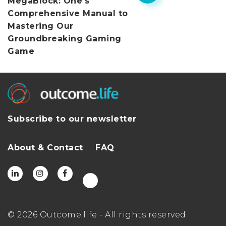
MegaBlock: One's
Comprehensive Manual to
Mastering Our
Groundbreaking Gaming
Game
Subscribe to our newsletter
About & Contact
FAQ
© 2026 Outcome.life - All rights reserved