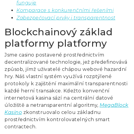
funguje
Komparace s konkurenčními řešeními
Zabezpečovací prvky i transparentnost
Blockchainový základ
platformy platformy
Jsme casino postavené prostřednictvím
decentralizované technologie, jež předefinovává
způsob, jímž uživatelé chápou webové hazardní
hry. Náš vlastní systém využívá rozptýlené
protokoly k zajištění maximální transparentnosti
každé herní transakce. Kdežto konvenční
internetová kasina sází na centrální datové
úložiště a netransparentní algoritmy,
MegaBlock
Kasino
zkonstruovalo celou základnu
prostřednictvím kontrolovatelných smart
contractech.