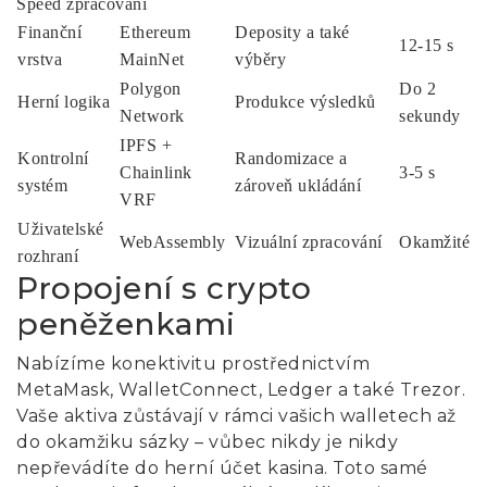
Speed zpracování
Finanční
Ethereum
Deposity a také
12-15 s
vrstva
MainNet
výběry
Polygon
Do 2
Herní logika
Produkce výsledků
Network
sekundy
IPFS +
Kontrolní
Randomizace a
Chainlink
3-5 s
systém
zároveň ukládání
VRF
Uživatelské
WebAssembly
Vizuální zpracování
Okamžité
rozhraní
Propojení s crypto
peněženkami
Nabízíme konektivitu prostřednictvím
MetaMask, WalletConnect, Ledger a také Trezor.
Vaše aktiva zůstávají v rámci vašich walletech až
do okamžiku sázky – vůbec nikdy je nikdy
nepřevádíte do herní účet kasina. Toto samé