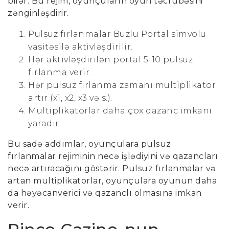
bilər. Bu rejim, oyunçuların oyun təcrübəsini
zənginləşdirir.
Pulsuz fırlanmalar Buzlu Portal simvolu
vasitəsilə aktivləşdirilir.
Hər aktivləşdirilən portal 5-10 pulsuz
fırlanma verir.
Hər pulsuz fırlanma zamanı multiplikator
artır (x1, x2, x3 və s.).
Multiplikatorlar daha çox qazanc imkanı
yaradır.
Bu sadə addımlar, oyunçulara pulsuz
fırlanmalar rejiminin necə işlədiyini və qazancları
necə artıracağını göstərir. Pulsuz fırlanmalar və
artan multiplikatorlar, oyunçulara oyunun daha
da həyəcanverici və qazanclı olmasına imkan
verir.