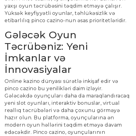
yaxşı oyun təcrübəsini təqdim etməyə çalışır.
Yüksək keyfiyyətli oyunlar, təhlükəsizlik və
etibarlılıq pinco cazino-nun əsas prioritetləridir.
Gələcək Oyun
Təcrübəniz: Yeni
İmkanlar və
İnnovasiyalar
Online kazino dünyası sürətlə inkişaf edir və
pinco cazino bu yenilikləri daim izləyir.
Gələcəkdə oyunçuları daha da maraqlandıracaq
yeni slot oyunları, interaktiv bonuslar, virtual
reallıq təcrübələri və daha çoxunu görməyə
hazır olun. Bu platforma, oyunçularına ən
modern oyun həllərini təqdim etməyə davam
edəcəkdir. Pinco cazino, oyunçularının