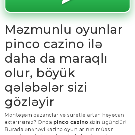
Məzmunlu oyunlar
pinco cazino ilə
daha da maraqlı
olur, böyük
qələbələr sizi
gözləyir
Möhtəşəm qazanclar və sürətlə artan həyəcan
axtarırsınız? Onda
pinco cazino
sizin üçündür!
Burada ənənəvi kazino oyunlarının müasir