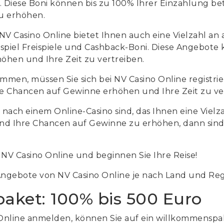
Diese Boni können bis zu 100% Ihrer Einzahlung be
u erhöhen.
s: NV Casino Online bietet Ihnen auch eine Vielzahl a
spiel Freispiele und Cashback-Boni. Diese Angebote 
hen und Ihre Zeit zu vertreiben.
men, müssen Sie sich bei NV Casino Online registri
re Chancen auf Gewinne erhöhen und Ihre Zeit zu ve
 nach einem Online-Casino sind, das Ihnen eine Vielza
und Ihre Chancen auf Gewinne zu erhöhen, dann sind 
ei NV Casino Online und beginnen Sie Ihre Reise!
 Angebote von NV Casino Online je nach Land und Reg
ket: 100% bis 500 Euro
 Online anmelden, können Sie auf ein willkommenspa