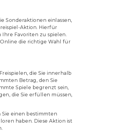
die Sonderaktionen einlassen,
reispiel-Aktion. Hierfür
Ihre Favoriten zu spielen.
 Online die richtige Wahl für
reispielen, die Sie innerhalb
immten Betrag, den Sie
immte Spiele begrenzt sein,
en, die Sie erfüllen müssen,
en Sie einen bestimmten
oren haben. Diese Aktion ist
n.