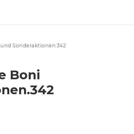
 und Sonderaktionen.342
e Boni
onen.342