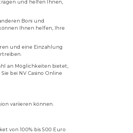
tragen und helfen Ihnen,
n anderen Boni und
können Ihnen helfen, Ihre
eren und eine Einzahlung
rtreiben.
hl an Möglichkeiten bietet,
Sie bei NV Casino Online
ion variieren können.
ket von 100% bis 500 Euro