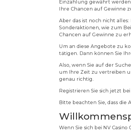
Einzahlung gewährt werden. 
Ihre Chancen auf Gewinne z
Aber das ist noch nicht alle
Sonderaktionen, wie zum Bei
Chancen auf Gewinne zu erhö
Um an diese Angebote zu kom
tätigen. Dann können Sie Ih
Also, wenn Sie auf der Suche
um Ihre Zeit zu vertreiben 
genau richtig.
Registrieren Sie sich jetzt b
Bitte beachten Sie, dass die
Willkommenspa
Wenn Sie sich bei NV Casino