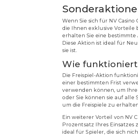
Sonderaktione
Wenn Sie sich für NV Casino 
die Ihnen exklusive Vorteile 
erhalten Sie eine bestimmte 
Diese Aktion ist ideal für Ne
sie ist.
Wie funktioniert
Die Freispiel-Aktion funktion
einer bestimmten Frist verw
verwenden können, um Ihre F
oder Sie können sie auf alle
um die Freispiele zu erhalten
Ein weiterer Vorteil von NV 
Prozentsatz Ihres Einsatzes
ideal für Spieler, die sich nic