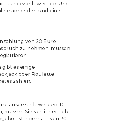
Euro ausbezahlt werden. Um
nline anmelden und eine
inzahlung von 20 Euro
 Anspruch zu nehmen, müssen
gistrieren.
gibt es einige
ackjack oder Roulette
ketes zählen.
uro ausbezahlt werden. Die
 müssen Sie sich innerhalb
gebot ist innerhalb von 30