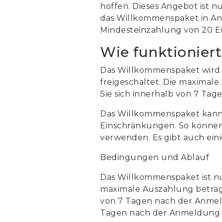
hoffen. Dieses Angebot ist 
das Willkommenspaket in An
Mindesteinzahlung von 20 
Wie funktionier
Das Willkommenspaket wird 
freigeschaltet. Die maxima
Sie sich innerhalb von 7 Ta
Das Willkommenspaket kann i
Einschränkungen. So können 
verwenden. Es gibt auch ein
Bedingungen und Ablauf
Das Willkommenspaket ist nu
maximale Auszahlung beträg
von 7 Tagen nach der Anmeld
Tagen nach der Anmeldung g