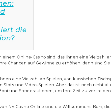
nen:
nd
iert die
tion?
einem Online-Casino sind, das Ihnen eine Vielzahl a
 Ihre Chancen auf Gewinne zu erhöhen, dann sind Sie
Ihnen eine Vielzahl an Spielen, von klassischen Tisch
Slots und Video-Spielen. Aber das ist noch nicht all
 Boni und Sonderaktionen, um Ihre Zeit zu vertreibe
on NV Casino Online sind die Willkommens-Boni, die 