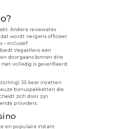
ro?
hebt. Andere reviewsites
 dat wordt nergens officieel
 – inclusief
 biedt VegasHero een
den doorgaans binnen drie
iet volledig is geverifieerd.
torting) 35 keer inzetten
ereuze bonuspakketten die
heidt zich door zijn
ende providers.
sino
e en populaire instant