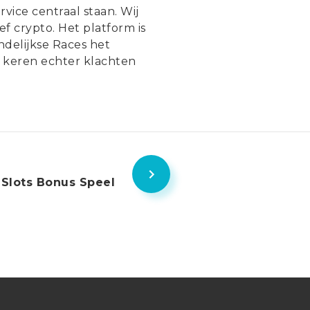
vice centraal staan. Wij
f crypto. Het platform is
ndelijkse Races het
s keren echter klachten
 Slots Bonus Speel