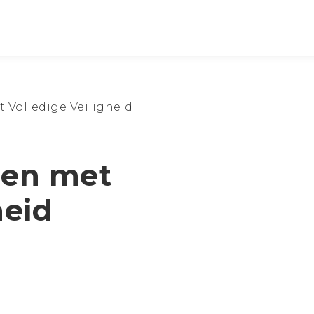
 Volledige Veiligheid
len met
heid