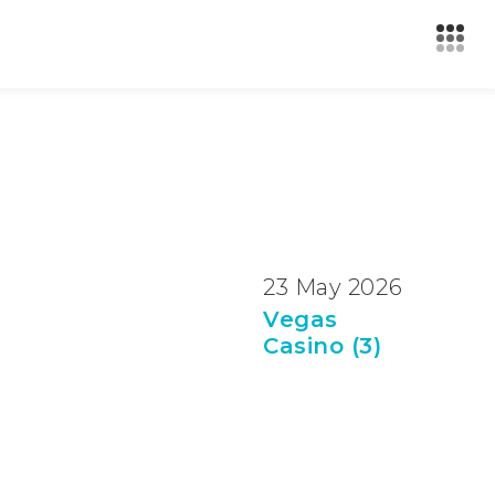
23 May 2026
Vegas
Casino (3)