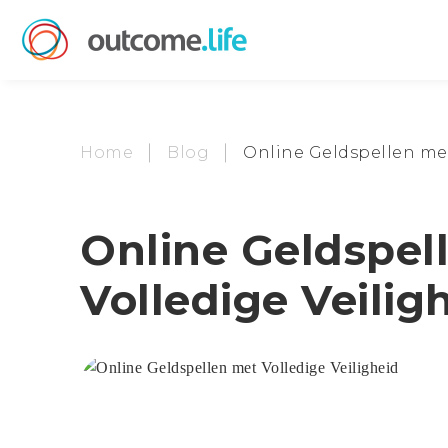
Home
Blog
Online Geldspellen met
Online Geldspel
Volledige Veilig