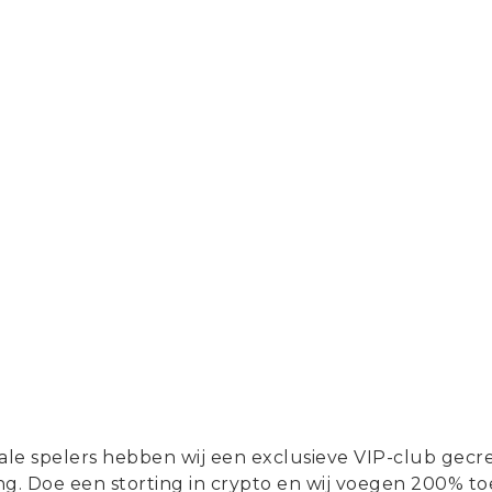
ale spelers hebben wij een exclusieve VIP-club gecr
ting. Doe een storting in crypto en wij voegen 200% t