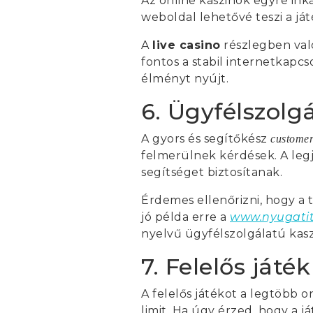
Az online kaszinók egyre inká
weboldal lehetővé teszi a ját
A
live casino
részlegben való 
fontos a stabil internetkapc
élményt nyújt.
6. Ügyfélszolg
A gyors és segítőkész
customer
felmerülnek kérdések. A legj
segítséget biztosítanak.
Érdemes ellenőrizni, hogy a 
jó példa erre a
www.nyugatit
nyelvű ügyfélszolgálatú kasz
7. Felelős játé
A felelős játékot a legtöbb o
limit. Ha úgy érzed, hogy a 