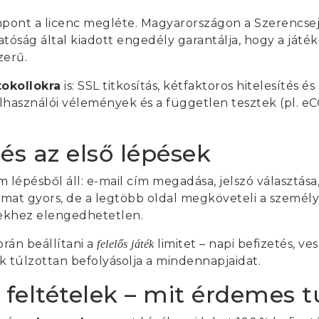
pont a licenc megléte. Magyarországon a Szerencsejá
óság által kiadott engedély garantálja, hogy a játéko
zerű.
tokollokra
is: SSL titkosítás, kétfaktoros hitelesítés 
lhasználói vélemények és a független tesztek (pl. 
 és az első lépések
m lépésből áll: e-mail cím megadása, jelszó választása
amat gyors, de a legtöbb oldal megköveteli a személ
ésekhez elengedhetetlen.
orán beállítani a
limitet – napi befizetés, ve
felelős játék
 túlzottan befolyásolja a mindennapjaidat.
 feltételek – mit érdemes t