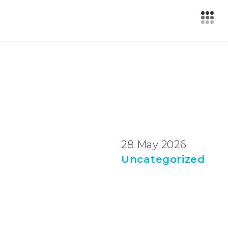
28 May 2026
Uncategorized