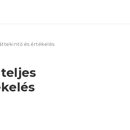
áttekintő és értékelés
teljes
ékelés