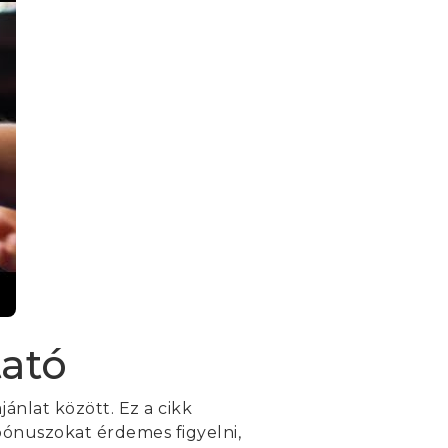
tató
ánlat között. Ez a cikk
bónuszokat érdemes figyelni,