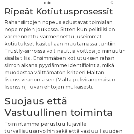
min
€
Ripeät Kotiutusprosessit
Rahansiirtojen nopeus edustavat toimialan
nopeimpien joukossa. Sitten kun pelitilisi on
varmennettu varmennettu, useimmat
kotiutukset käsitellään muutamassa tuntiin.
Trustly-siirroissa voit nauttia voittosi jo minuutin
sisällä tiliisi. Ensimmäisen kotiutuksen rahan
siirron aikana pyydämme identifiointia, mikä
muodostaa välttämätön kriteeri Maltan
lisenssiviranomaisen (Malta peliviranomaisen
lisenssin) luvan ehtojen mukaisesti.
Suojaus että
Vastuullinen toiminta
Toimintamme perustuu lujaville
turvallisuusarvoihin sekä että vastuullisuuden