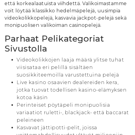
että korkealaatuista viihdettä. Valikoimastamme
voit löytää klassikko hedelmäpelejä, uusimpia
videokolikkopelejä, kasvavia jackpot-pelejä sekä
monipuolisen valikoiman casinopelejä.
Parhaat Pelikategoriat
Sivustolla
Videokolikkojen laaja määrä ylitse tuhat
viisisataa eri pelillä sisältäen
suosikkiteemoilla varustettuina pelejä
Live kasino osaavien dealereiden kera,
jotka tuovat todellisen kasino-elämyksen
kotoa käsin
Perinteiset pöytäpeli monipuolisia
variaatiot ruletti-, blackjack- että baccarat
peleineen
Kasvavat jättipotti-pelit, joissa