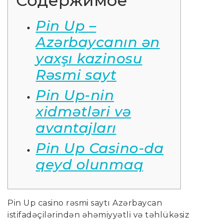
Содержимое
Pin Up –
Azərbaycanın ən
yaxşı kazinosu
Rəsmi sayt
Pin Up-nin
xidmətləri və
avantajları
Pin Up Casino-da
qeyd olunmaq
Pin Up casino rəsmi saytı Azərbaycan
istifadəçilərindən əhəmiyyətli və təhlükəsiz