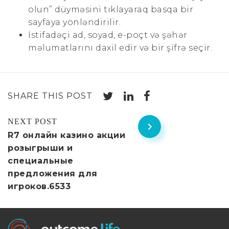
olun” düyməsini tıklayaraq basqa bir
sayfaya yönləndirilir.
İstifadəçi ad, soyad, e-poçt və şəhər
məlumatlarını daxil edir və bir şifrə seçir.
SHARE THIS POST
NEXT POST
R7 онлайн казино акции
розыгрыши и
специальные
предложения для
игроков.6533