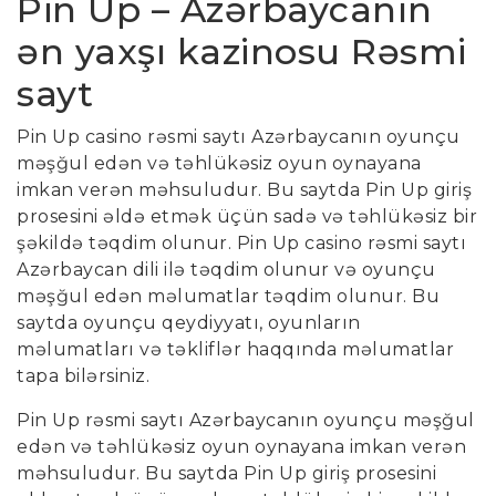
Pin Up – Azərbaycanın
ən yaxşı kazinosu Rəsmi
sayt
Pin Up casino rəsmi saytı Azərbaycanın oyunçu
məşğul edən və təhlükəsiz oyun oynayana
imkan verən məhsuludur. Bu saytda Pin Up giriş
prosesini əldə etmək üçün sadə və təhlükəsiz bir
şəkildə təqdim olunur. Pin Up casino rəsmi saytı
Azərbaycan dili ilə təqdim olunur və oyunçu
məşğul edən məlumatlar təqdim olunur. Bu
saytda oyunçu qeydiyyatı, oyunların
məlumatları və təkliflər haqqında məlumatlar
tapa bilərsiniz.
Pin Up rəsmi saytı Azərbaycanın oyunçu məşğul
edən və təhlükəsiz oyun oynayana imkan verən
məhsuludur. Bu saytda Pin Up giriş prosesini