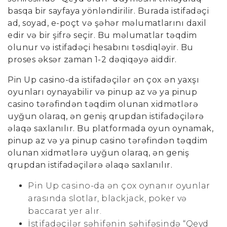
basqa bir sayfaya yönləndirilir. Burada istifadəçi
ad, soyad, e-poçt və şəhər məlumatlarını daxil
edir və bir şifrə seçir. Bu məlumatlar təqdim
olunur və istifadəçi hesabını təsdiqləyir. Bu
proses əksər zaman 1-2 dəqiqəyə aiddir.
Pin Up casino-da istifadəçilər ən çox ən yaxşı
oyunları oynayabilir və pinup az və ya pinup
casino tərəfindən təqdim olunan xidmətlərə
uyğun olaraq, ən geniş qrupdan istifadəçilərə
əlaqə saxlanılır. Bu platformada oyun oynamak,
pinup az və ya pinup casino tərəfindən təqdim
olunan xidmətlərə uyğun olaraq, ən geniş
qrupdan istifadəçilərə əlaqə saxlanılır.
Pin Up casino-da ən çox oynanır oyunlar
arasında slotlar, blackjack, poker və
baccarat yer alır.
İstifadəçilər səhifənin səhifəsində “Qeyd