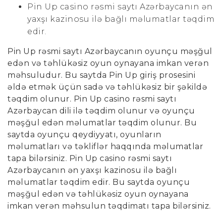
Pin Up casino rəsmi saytı Azərbaycanın ən
yaxşı kazinosu ilə bağlı məlumatlar təqdim
edir.
Pin Up rəsmi saytı Azərbaycanın oyunçu məşğul
edən və təhlükəsiz oyun oynayana imkan verən
məhsuludur. Bu saytda Pin Up giriş prosesini
əldə etmək üçün sadə və təhlükəsiz bir şəkildə
təqdim olunur. Pin Up casino rəsmi saytı
Azərbaycan dili ilə təqdim olunur və oyunçu
məşğul edən məlumatlar təqdim olunur. Bu
saytda oyunçu qeydiyyatı, oyunların
məlumatları və təkliflər haqqında məlumatlar
tapa bilərsiniz. Pin Up casino rəsmi saytı
Azərbaycanın ən yaxşı kazinosu ilə bağlı
məlumatlar təqdim edir. Bu saytda oyunçu
məşğul edən və təhlükəsiz oyun oynayana
imkan verən məhsulun təqdimatı tapa bilərsiniz.