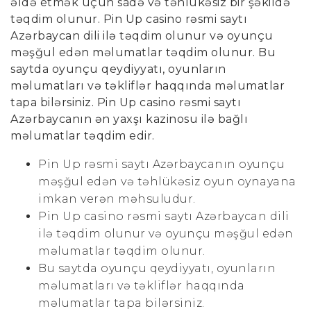
əldə etmək üçün sadə və təhlükəsiz bir şəkildə
təqdim olunur. Pin Up casino rəsmi saytı
Azərbaycan dili ilə təqdim olunur və oyunçu
məşğul edən məlumatlar təqdim olunur. Bu
saytda oyunçu qeydiyyatı, oyunların
məlumatları və təkliflər haqqında məlumatlar
tapa bilərsiniz. Pin Up casino rəsmi saytı
Azərbaycanın ən yaxşı kazinosu ilə bağlı
məlumatlar təqdim edir.
Pin Up rəsmi saytı Azərbaycanın oyunçu
məşğul edən və təhlükəsiz oyun oynayana
imkan verən məhsuludur.
Pin Up casino rəsmi saytı Azərbaycan dili
ilə təqdim olunur və oyunçu məşğul edən
məlumatlar təqdim olunur.
Bu saytda oyunçu qeydiyyatı, oyunların
məlumatları və təkliflər haqqında
məlumatlar tapa bilərsiniz.