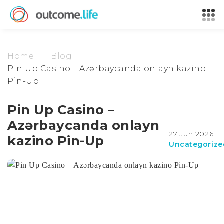
Home
Blog
Pin Up Casino – Azərbaycanda onlayn kazino
Pin-Up
Pin Up Casino –
Azərbaycanda onlayn
27 Jun 2026
kazino Pin-Up
Uncategorize