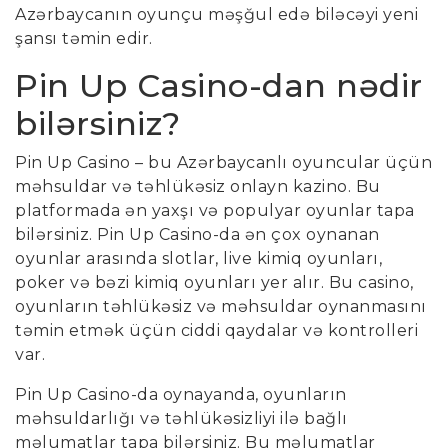
Azərbaycanın oyunçu məşğul edə biləcəyi yeni
şansı təmin edir.
Pin Up Casino-dan nədir
bilərsiniz?
Pin Up Casino – bu Azərbaycanlı oyuncular üçün
məhsuldar və təhlükəsiz onlayn kazino. Bu
platformada ən yaxşı və populyar oyunlar tapa
bilərsiniz. Pin Up Casino-da ən çox oynanan
oyunlar arasında slotlar, live kimiq oyunları,
poker və bəzi kimiq oyunları yer alır. Bu casino,
oyunların təhlükəsiz və məhsuldar oynanmasını
təmin etmək üçün ciddi qaydalar və kontrolleri
var.
Pin Up Casino-da oynayanda, oyunların
məhsuldarlığı və təhlükəsizliyi ilə bağlı
məlumatlar tapa bilərsiniz. Bu məlumatlar