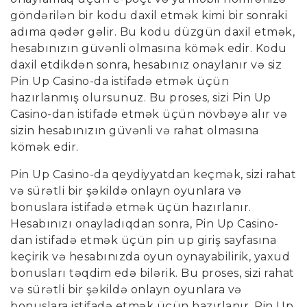
göndərilən bir kodu daxil etmək kimi bir sonraki
adıma qədər gəlir. Bu kodu düzgün daxil etmək,
hesabınızın güvənli olmasına kömək edir. Kodu
daxil etdikdən sonra, hesabınız onaylanır və siz
Pin Up Casino-da istifadə etmək üçün
hazırlanmış olursunuz. Bu proses, sizi Pin Up
Casino-dan istifadə etmək üçün növbəyə alır və
sizin hesabınızın güvənli və rahat olmasına
kömək edir.
Pin Up Casino-da qeydiyyatdan keçmək, sizi rahat
və sürətli bir şəkildə onlayn oyunlara və
bonuslara istifadə etmək üçün hazırlanır.
Hesabınızı onayladıqdan sonra, Pin Up Casino-
dan istifadə etmək üçün pin up giriş sayfasına
keçirik və hesabınızda oyun oynayabilirik, yaxud
bonusları təqdim edə bilərik. Bu proses, sizi rahat
və sürətli bir şəkildə onlayn oyunlara və
bonuslara istifadə etmək üçün hazırlanır. Pin Up