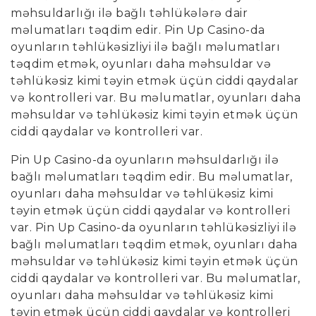
məhsuldarlığı ilə bağlı təhlükələrə dair
məlumatları təqdim edir. Pin Up Casino-da
oyunların təhlükəsizliyi ilə bağlı məlumatları
təqdim etmək, oyunları daha məhsuldar və
təhlükəsiz kimi təyin etmək üçün ciddi qaydalar
və kontrolleri var. Bu məlumatlar, oyunları daha
məhsuldar və təhlükəsiz kimi təyin etmək üçün
ciddi qaydalar və kontrolleri var.
Pin Up Casino-da oyunların məhsuldarlığı ilə
bağlı məlumatları təqdim edir. Bu məlumatlar,
oyunları daha məhsuldar və təhlükəsiz kimi
təyin etmək üçün ciddi qaydalar və kontrolleri
var. Pin Up Casino-da oyunların təhlükəsizliyi ilə
bağlı məlumatları təqdim etmək, oyunları daha
məhsuldar və təhlükəsiz kimi təyin etmək üçün
ciddi qaydalar və kontrolleri var. Bu məlumatlar,
oyunları daha məhsuldar və təhlükəsiz kimi
təyin etmək üçün ciddi qaydalar və kontrolleri