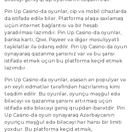
Pin Up Casino-da oyunlar, cip və mobil cihazlarda
da istifadə edilə bilər. Platforma əlaqə saxlamaq
üçün internet bağlantısı və bir hesab
yaradılması lazımdır. Pin Up Casino-da oyunlar,
banka kartı, Qiwi, Payeer və digər məsuliyyətli
təşkilatlar ilə ödəniş edilir. Pin Up Casino-da oyun
oynayaraq qazanma şansınız var və bu şansı
istifadə etmək üçün bu platforma keçid etmək
lazımdır.
Pin Up Casino-da oyunlar, əsasən ən populyar və
ən xeyli xidmətlər tərəfindən hazırlanmış kimi
təqdim edilir. Bu oyunlar, oyunçu məşğul edə
biləcəyi və qazanma şansını artırmaq üçün
istifadə edə biləcəyi geniş qrupdan ibarətdir. Pin
Up Casino-da oyun oynayaraq Azərbaycanın
oyunçu məşğul edə biləcəyi hər hansı bir limiti
yoxdur. Bu platforma keçid etmək,