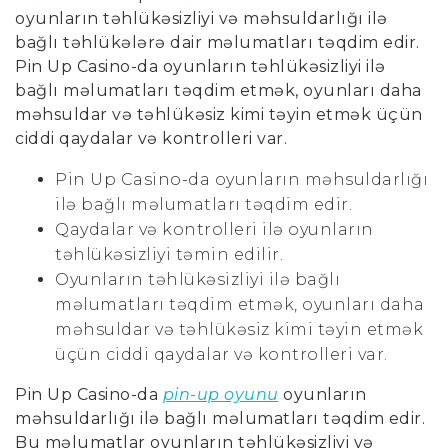
oyunların təhlükəsizliyi və məhsuldarlığı ilə
bağlı təhlükələrə dair məlumatları təqdim edir.
Pin Up Casino-da oyunların təhlükəsizliyi ilə
bağlı məlumatları təqdim etmək, oyunları daha
məhsuldar və təhlükəsiz kimi təyin etmək üçün
ciddi qaydalar və kontrolleri var.
Pin Up Casino-da oyunların məhsuldarlığı
ilə bağlı məlumatları təqdim edir.
Qaydalar və kontrolleri ilə oyunların
təhlükəsizliyi təmin edilir.
Oyunların təhlükəsizliyi ilə bağlı
məlumatları təqdim etmək, oyunları daha
məhsuldar və təhlükəsiz kimi təyin etmək
üçün ciddi qaydalar və kontrolleri var.
Pin Up Casino-da
pin-up oyunu
oyunların
məhsuldarlığı ilə bağlı məlumatları təqdim edir.
Bu məlumatlar oyunların təhlükəsizliyi və