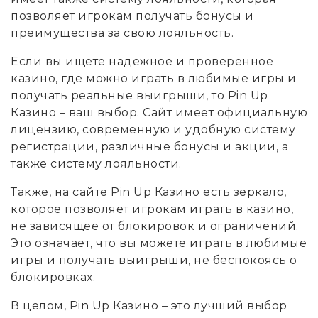
позволяет игрокам получать бонусы и
преимущества за свою лояльность.
Если вы ищете надежное и проверенное
казино, где можно играть в любимые игры и
получать реальные выигрыши, то Pin Up
Казино – ваш выбор. Сайт имеет официальную
лицензию, современную и удобную систему
регистрации, различные бонусы и акции, а
также систему лояльности.
Также, на сайте Pin Up Казино есть зеркало,
которое позволяет игрокам играть в казино,
не зависящее от блокировок и ограничений.
Это означает, что вы можете играть в любимые
игры и получать выигрыши, не беспокоясь о
блокировках.
В целом, Pin Up Казино – это лучший выбор