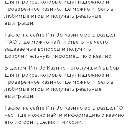
для игроков, которые ищут надежное и
проверенное казино, где можно играть в
любимые игры и получать реальные
выигрыши.
Также, на сайте Pin Up Казино есть раздел
“FAQ”, где можно найти ответы на часто
задаваемые вопросы и получить
дополнительную информацию о казино.
В целом, Pin Up Казино – это лучший выбор
для игроков, которые ищут надежное и
проверенное казино, где можно играть в
любимые игры и получать реальные
выигрыши.
Также, на сайте Pin Up Казино есть раздел “О
нас”, где можно найти информацию о казино,
его истории, целях и миссии.