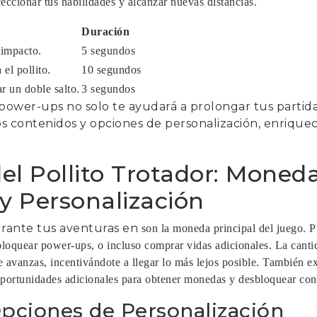
eccionar tus habilidades y alcanzar nuevas distancias.
Duración
 impacto.
5 segundos
el pollito.
10 segundos
ar un doble salto.
3 segundos
 power-ups no solo te ayudará a prolongar tus partid
s contenidos y opciones de personalización, enrique
l Pollito Trotador: Moneda
 Personalización
rante tus aventuras en
son la moneda principal del juego. Pu
sbloquear power-ups, o incluso comprar vidas adicionales. La cant
 avanzas, incentivándote a llegar lo más lejos posible. También e
oportunidades adicionales para obtener monedas y desbloquear con
Opciones de Personalización