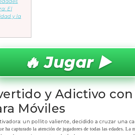
vedades
a: El
idad y la
🔥 Jugar ▶️
vertido y Adictivo con
ra Móviles
ivadora: un pollito valiente, decidido a cruzar una cal
ue ha capturado la atención de jugadores de todas las edades. La me