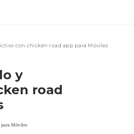
dictivo con chicken road app para Móviles
do y
icken road
s