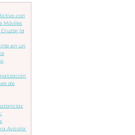
dictivo con
a Móviles
Cruzar la
irte en un
ra
to
nalización
nes de
istancias
:
s
ra Avícola: