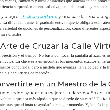
ando coches, camiones y otros obstáculos que amenazan con poner fi
eriencia sorprendentemente adictiva, llena de desafíos y recompen
 y alegre,
chicken road app
y una banda sonora pega
La dificultad aumenta gradualmente, lo que te obliga a estar aten
na variedad de opciones de personalización, como diferentes aspect
más difíciles.
rte de Cruzar la Calle Virt
a precisión y el tiempo. No basta con tocar la pantalla al azar; es ne
ehículos. La clave está en encontrar los momentos exactos entre un
e menos concurrida, pero a medida que avanzas, la velocidad y la 
a tus habilidades de reacción.
nvertirte en un Maestro de la 
s que pueden ayudarte a mejorar tu desempeño en
. O
 vehículo que sea más rápido o que se desvíe de su carril? Utiliza 
ientras que el imán te ayudará a recoger monedas. Y, lo más impor