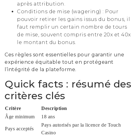
après attribution.
Conditions de mise (wagering) : Pour
pouvoir retirer les gains issus du bonus, il
faut remplir un certain nombre de tours
de mise, souvent compris entre 20x et 40x
le montant du bonus.
Ces règles sont essentielles pour garantir une
expérience équitable tout en protégeant
l’intégrité de la plateforme.
Quick facts : résumé des
critères clés
Critère
Description
Âge minimum
18 ans
Pays autorisés par la licence de Touch
Pays acceptés
Casino