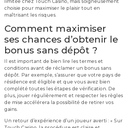
limitée chez Touch Casino, mais soigneusement
choisie pour maximiser le plaisir tout en
maîtrisant les risques.
Comment maximiser
ses chances d’obtenir le
bonus sans dépôt ?
Il est important de bien lire les termes et
conditions avant de réclamer un bonus sans
dépôt. Par exemple, s’assurer que votre pays de
résidence est éligible et que vous avez bien
complété toutes les étapes de vérification. De
plus, jouer régulièrement et respecter les règles
de mise accélérera la possibilité de retirer vos
gains.
Un retour d’expérience d’un joueur averti : « Sur
Touch Casino, la procédure est claire et