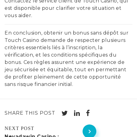
Contactez le service client de Touch Casino, qui
est disponible pour clarifier votre situation et
vous aider.
En conclusion, obtenir un bonus sans dépôt sur
Touch Casino demande de respecter plusieurs
critères essentiels liés à l’inscription, la
vérification, et les conditions spécifiques du
bonus. Ces règles assurent une expérience de
jeu sécurisée et équitable, tout en permettant
de profiter pleinement de cette opportunité
sans risque financier initial.
SHARE THIS POST
NEXT POST
Nevadawin Casino :