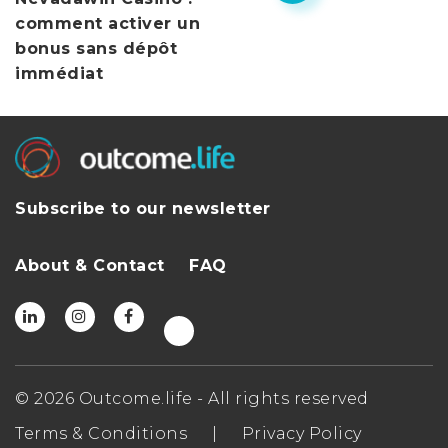
comment activer un
bonus sans dépôt
immédiat
Subscribe to our newsletter
About & Contact
FAQ
© 2026 Outcome.life - All rights reserved
Terms & Conditions
|
Privacy Policy