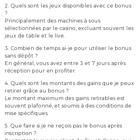
2. Quels sont les jeux disponibles avec ce bonus
?
Principalement des machines à sous
sélectionnées par le casino, excluant souvent les
jeux de table et le live.
3. Combien de temps ai-je pour utiliser le bonus
sans dépôt ?
En général, vous avez entre 3 et 7 jours après
réception pour en profiter.
4. Quels sont les montants des gains que je peux
retirer grâce au bonus ?
Le montant maximum des gains retirables est
souvent plafonné, et soumis à des conditions de
mise spécifiques.
5. Que faire si je ne reçois pas le bonus après
inscription ?