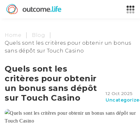
Home
Blog
Quels sont les critères pour obtenir un bonus
sans dépôt sur Touch Casino
Quels sont les
critères pour obtenir
un bonus sans dépôt
12 Oct 2025
sur Touch Casino
Uncategorize