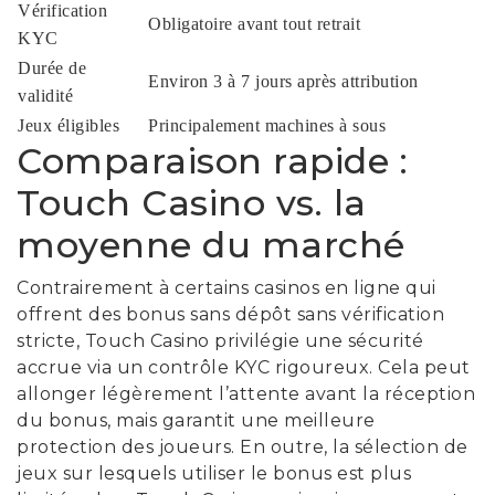
Vérification
Obligatoire avant tout retrait
KYC
Durée de
Environ 3 à 7 jours après attribution
validité
Jeux éligibles
Principalement machines à sous
Comparaison rapide :
Touch Casino vs. la
moyenne du marché
Contrairement à certains casinos en ligne qui
offrent des bonus sans dépôt sans vérification
stricte, Touch Casino privilégie une sécurité
accrue via un contrôle KYC rigoureux. Cela peut
allonger légèrement l’attente avant la réception
du bonus, mais garantit une meilleure
protection des joueurs. En outre, la sélection de
jeux sur lesquels utiliser le bonus est plus