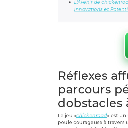
L'Avenir de chickenroa
Innovations et Potenti
Réflexes af
parcours p
dobstacles 
Le jeu «
chickenroad
» est un
poule courageuse à travers u