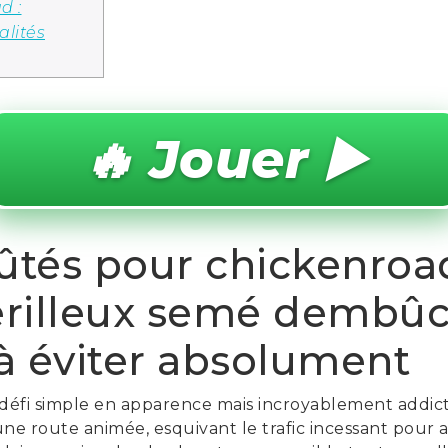
d :
alités
🔥 Jouer ▶️
fûtés pour chickenroa
érilleux semé dembûc
à éviter absolument
 défi simple en apparence mais incroyablement addictif
ne route animée, esquivant le trafic incessant pour a