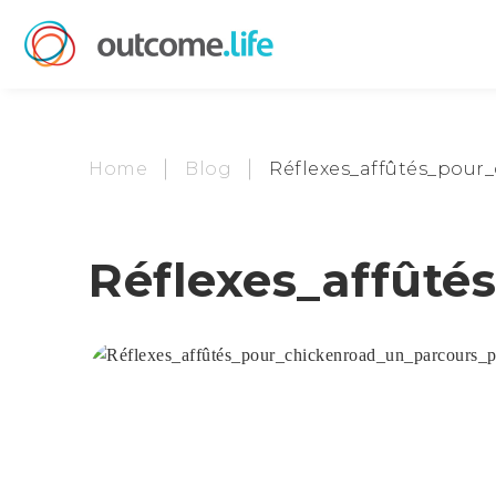
Home
Blog
Réflexes_affûtés_pou
Réflexes_affût