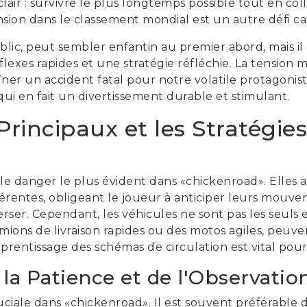
 clair : survivre le plus longtemps possible tout en co
sion dans le classement mondial est un autre défi ca
ublic, peut sembler enfantin au premier abord, mais 
lexes rapides et une stratégie réfléchie. La tension 
er un accident fatal pour notre volatile protagoniste.
e qui en fait un divertissement durable et stimulant.
Principaux et les Stratégies
e danger le plus évident dans «chickenroad». Elles ar
fférentes, obligeant le joueur à anticiper leurs mouve
ser. Cependant, les véhicules ne sont pas les seuls 
amions de livraison rapides ou des motos agiles, peuve
pprentissage des schémas de circulation est vital pou
la Patience et de l'Observatio
uciale dans «chickenroad». Il est souvent préférabl