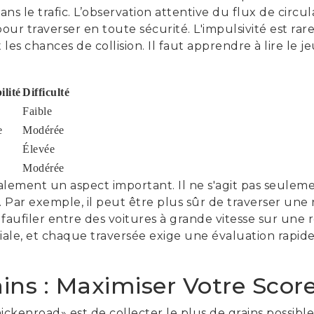
ns le trafic. L’observation attentive du flux de circul
our traverser en toute sécurité. L'impulsivité est r
 chances de collision. Il faut apprendre à lire le jeu
ilité
Difficulté
Faible
e
Modérée
Élevée
Modérée
alement un aspect important. Il ne s'agit pas seulement
s. Par exemple, il peut être plus sûr de traverser une
 faufiler entre des voitures à grande vitesse sur une r
iale, et chaque traversée exige une évaluation rapide
ains : Maximiser Votre Scor
hickenroad» est de collecter le plus de grains possible