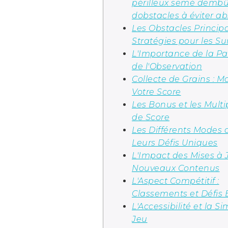
périlleux semé dembû
dobstacles à éviter a
Les Obstacles Principa
Stratégies pour les S
L'Importance de la Pa
de l'Observation
Collecte de Grains : M
Votre Score
Les Bonus et les Multi
de Score
Les Différents Modes 
Leurs Défis Uniques
L'Impact des Mises à 
Nouveaux Contenus
L'Aspect Compétitif :
Classements et Défis 
L'Accessibilité et la Si
Jeu