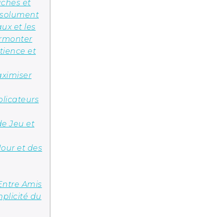
ches et
bsolument
ux et les
urmonter
tience et
aximiser
plicateurs
de Jeu et
Jour et des
Entre Amis
mplicité du