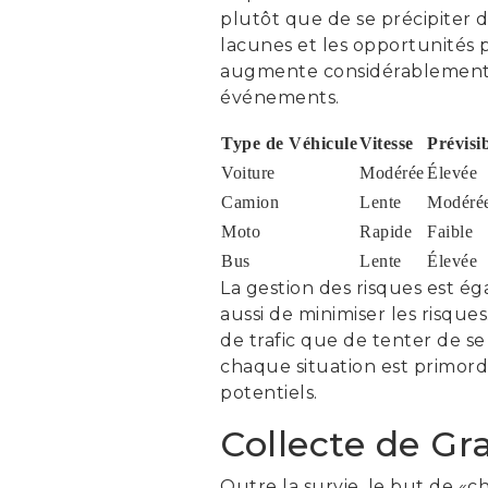
plutôt que de se précipiter da
lacunes et les opportunités p
augmente considérablement les
événements.
Type de Véhicule
Vitesse
Prévisib
Voiture
Modérée
Élevée
Camion
Lente
Modéré
Moto
Rapide
Faible
Bus
Lente
Élevée
La gestion des risques est ég
aussi de minimiser les risque
de trafic que de tenter de se
chaque situation est primord
potentiels.
Collecte de Gr
Outre la survie, le but de «c