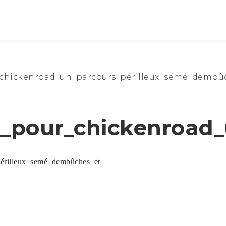
r_chickenroad_un_parcours_périlleux_semé_dembû
és_pour_chickenroad