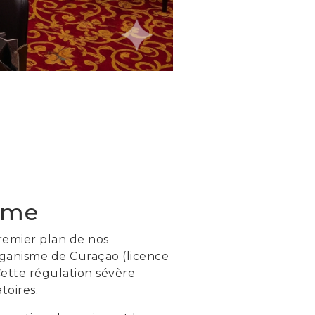
orme
premier plan de nos
rganisme de Curaçao (licence
Cette régulation sévère
toires.