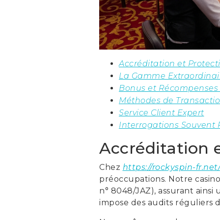
Accréditation et Protec
La Gamme Extraordinai
Bonus et Récompenses 
Méthodes de Transaction
Service Client Expert
Interrogations Souvent
Accréditation 
Chez
https://rockyspin-fr.net
préoccupations. Notre casin
n° 8048/JAZ), assurant ainsi
impose des audits réguliers 