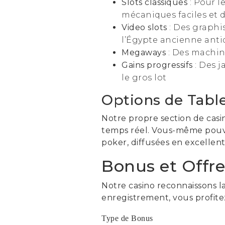
Slots classiques
: Pour l
mécaniques faciles et 
Video slots
: Des graphi
l’Égypte ancienne anti
Megaways
: Des machine
Gains progressifs
: Des j
le gros lot
Options de Table
Notre propre section de casi
temps réel. Vous-même pouvez
poker, diffusées en excellent
Bonus et Offre
Notre casino reconnaissons l
enregistrement, vous profite
Type de Bonus