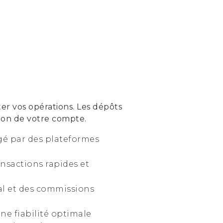
er vos opérations. Les dépôts
ion de votre compte.
égé par des plateformes
ansactions rapides et
al et des commissions
ne fiabilité optimale