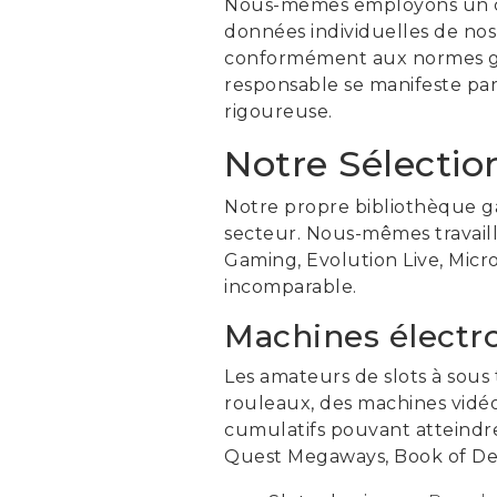
Nous-mêmes employons un chi
données individuelles de no
conformément aux normes gl
responsable se manifeste par
rigoureuse.
Notre Sélectio
Notre propre bibliothèque gam
secteur. Nous-mêmes travail
Gaming, Evolution Live, Micr
incomparable.
Machines électro
Les amateurs de slots à sous
rouleaux, des machines vidéo
cumulatifs pouvant atteindre
Quest Megaways, Book of Dea