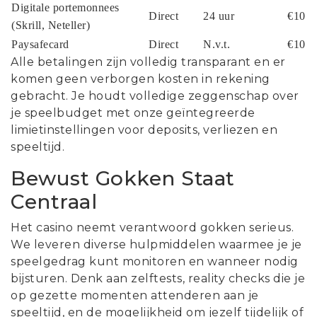
Digitale portemonnees
Direct
24 uur
€10
(Skrill, Neteller)
Paysafecard
Direct
N.v.t.
€10
Alle betalingen zijn volledig transparant en er
komen geen verborgen kosten in rekening
gebracht. Je houdt volledige zeggenschap over
je speelbudget met onze geïntegreerde
limietinstellingen voor deposits, verliezen en
speeltijd.
Bewust Gokken Staat
Centraal
Het casino neemt verantwoord gokken serieus.
We leveren diverse hulpmiddelen waarmee je je
speelgedrag kunt monitoren en wanneer nodig
bijsturen. Denk aan zelftests, reality checks die je
op gezette momenten attenderen aan je
speeltijd, en de mogelijkheid om jezelf tijdelijk of