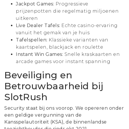
Jackpot Games:
Progressieve
prijzenpotten die regelmatig miljoenen
uitkeren
Live Dealer Tafels:
Echte casino-ervaring
vanuit het gemak van je huis
Tafelspellen:
Klassieke varianten van
kaartspelen, blackjack en roulette
Instant Win Games:
Snelle kraskaarten en
arcade games voor instant spanning
Beveiliging en
Betrouwbaarheid bij
SlotRush
Security staat bij ons voorop. We opereren onder
een geldige vergunning van de
Kansspelautoriteit (KSA), de binnenlandse
toezichthouder die sinds okt 2021