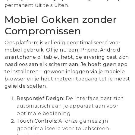
permanent uit te sluiten.
Mobiel Gokken zonder
Compromissen
Ons platform is volledig geoptimaliseerd voor
mobiel gebruik. Of je nu een iPhone, Android
smartphone of tablet hebt, de ervaring past zich
naadloos aan elk scherm aan. Je hoeft geen app
te installeren – gewoon inloggen via je mobiele
browser en je hebt meteen toegang tot je meest
geliefde spellen.
Responsief Design:
De interface past zich
automatisch aan je apparaat aan voor
optimale bediening
Touch Controls:
Al onze games zijn
geoptimaliseerd voor touchscreen-