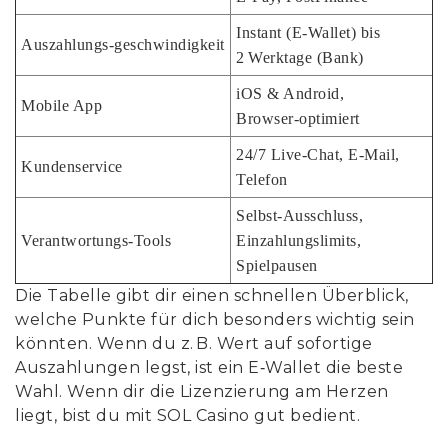
Instant (E‑Wallet) bis
Auszahlungs‑geschwindigkeit
2 Werktage (Bank)
iOS & Android,
Mobile App
Browser‑optimiert
24/7 Live‑Chat, E‑Mail,
Kundenservice
Telefon
Selbst‑Ausschluss,
Verantwortungs‑Tools
Einzahlungslimits,
Spielpausen
Die Tabelle gibt dir einen schnellen Überblick,
welche Punkte für dich besonders wichtig sein
könnten. Wenn du z. B. Wert auf sofortige
Auszahlungen legst, ist ein E‑Wallet die beste
Wahl. Wenn dir die Lizenzierung am Herzen
liegt, bist du mit SOL Casino gut bedient.