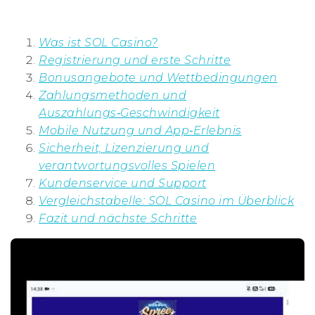
Was ist SOL Casino?
Registrierung und erste Schritte
Bonusangebote und Wettbedingungen
Zahlungsmethoden und
Auszahlungs‑Geschwindigkeit
Mobile Nutzung und App‑Erlebnis
Sicherheit, Lizenzierung und
verantwortungsvolles Spielen
Kundenservice und Support
Vergleichstabelle: SOL Casino im Überblick
Fazit und nächste Schritte