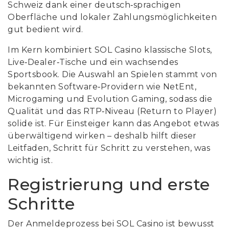
Schweiz dank einer deutsch‑sprachigen
Oberfläche und lokaler Zahlungsmöglichkeiten
gut bedient wird.
Im Kern kombiniert SOL Casino klassische Slots,
Live‑Dealer‑Tische und ein wachsendes
Sportsbook. Die Auswahl an Spielen stammt von
bekannten Software‑Providern wie NetEnt,
Microgaming und Evolution Gaming, sodass die
Qualität und das RTP‑Niveau (Return to Player)
solide ist. Für Einsteiger kann das Angebot etwas
überwältigend wirken – deshalb hilft dieser
Leitfaden, Schritt für Schritt zu verstehen, was
wichtig ist.
Registrierung und erste
Schritte
Der Anmeldeprozess bei SOL Casino ist bewusst