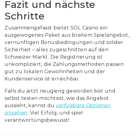
Fazit und nächste
Schritte
Zusammengefasst bietet SOL Casino ein
ausgewogenes Paket aus breitem Spielangebot,
vernünftigen Bonusbedingungen und solider
Sicherheit – alles zugeschnitten auf den
Schweizer Markt. Die Registrierung ist
unkompliziert, die Zahlungsmethoden passen
gut zu lokalen Gewohnheiten und der
Kundenservice ist erreichbar.
Falls du jetzt neugierig geworden bist und
selbst testen möchtest, wie das Angebot
aussieht, kannst du
verfügbare Optionen
ansehen
. Viel Erfolg, und spiel
verantwortungsbewusst!