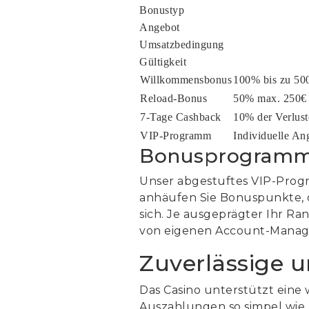
Bonustyp
Angebot
Umsatzbedingung
Gültigkeit
Willkommensbonus
100% bis zu 500
Reload-Bonus
50% max. 250€
7-Tage Cashback
10% der Verlust
VIP-Programm
Individuelle An
Bonusprogramm m
Unser abgestuftes VIP-Progr
anhäufen Sie Bonuspunkte, d
sich. Je ausgeprägter Ihr Ra
von eigenen Account-Manager
Zuverlässige u
Das Casino unterstützt eine
Auszahlungen so simpel wie