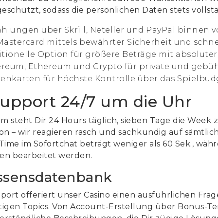
schützt, sodass die persönlichen Daten stets vollstä
ahlungen über Skrill, Neteller und PayPal binnen 
astercard mittels bewährter Sicherheit und schne
itionelle Option für größere Beträge mit absoluter
reum, Ethereum und Crypto für private und gebüh
nkarten für höchste Kontrolle über das Spielbud
 Support 24/7 um die Uhr
m steht Dir 24 Hours täglich, sieben Tage die Week z
fon – wir reagieren rasch und sachkundig auf sämtlic
Time im Sofortchat beträgt weniger als 60 Sek., wäh
den bearbeitet werden.
issensdatenbank
ort offeriert unser Casino einen ausführlichen Frag
htigen Topics. Von Account-Erstellung über Bonus-Te