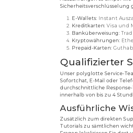
Sicherheitsverschlüsselung ge
E-Wallets:
Instant Ausz
Kreditkarten:
Visa und M
Banküberweisung:
Trad
Kryptowährungen:
Ethe
Prepaid-Karten:
Guthabe
Qualifizierter
Unser polyglotte Service-Tea
Sofortchat, E-Mail oder Tele
durchschnittliche Response-
innerhalb von bis zu 4 Stun
Ausführliche W
Zusätzlich zum direkten Supp
Tutorials zu sämtlichen wic