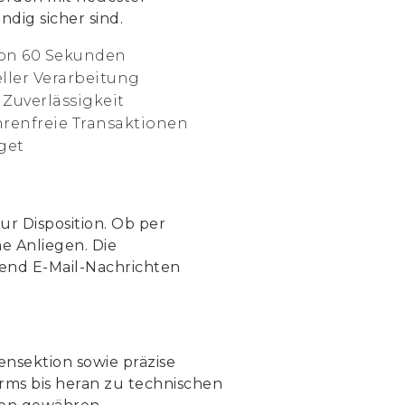
ndig sicher sind.
von 60 Sekunden
ller Verarbeitung
 Zuverlässigkeit
renfreie Transaktionen
get
ur Disposition. Ob per
he Anliegen. Die
rend E-Mail-Nachrichten
ensektion sowie präzise
rms bis heran zu technischen