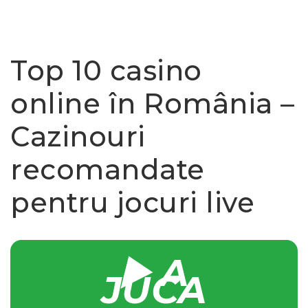
Top 10 casino
online în România –
Cazinouri
recomandate
pentru jocuri live
▶️ A
JUCA