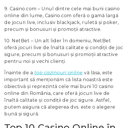
9. Casino.com – Unul dintre cele mai buni casino
online din lume, Casino.com oferă o gamă largă
de jocuri live, inclusiv blackjack, ruletă și poker,
precum și bonusuri și promoții atractive.
10. NetBet – Un alt lider în domeniu, NetBet
oferă jocuri live de înaltă calitate și condiții de joc
sigure, precum și bonusuri și promoții atractive
pentru noi și vechi clienți.
Înainte de a
top cazinouri online
vă lăsa, este
important să menționăm că lista noastră este
obiectivă și reprezintă cele mai buni 10 casino
online din România, care oferă jocuri live de
înaltă calitate și condiții de joc sigure. Astfel,
putem asigura că alegerea dvs. este o alegere
bună și sigură.
Top 10 Casino Online în