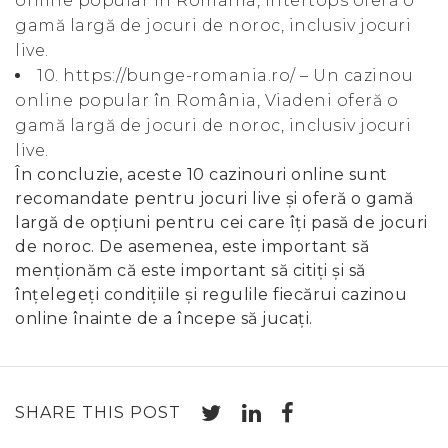
online popular în România, Intertops oferă o
gamă largă de jocuri de noroc, inclusiv jocuri
live.
10. https://bunge-romania.ro/ – Un cazinou
online popular în România, Viadeni oferă o
gamă largă de jocuri de noroc, inclusiv jocuri
live.
În concluzie, aceste 10 cazinouri online sunt
recomandate pentru jocuri live și oferă o gamă
largă de opțiuni pentru cei care îți pasă de jocuri
de noroc. De asemenea, este important să
menționăm că este important să citiți și să
înțelegeți condițiile și regulile fiecărui cazinou
online înainte de a începe să jucați.
SHARE THIS POST