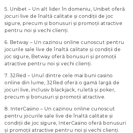
5. Unibet – Un alt lider în domeniu, Unibet oferă
jocuri live de înaltă calitate și condiții de joc
sigure, precum și bonusuri și promoții atractive
pentru noi și vechi clienți.
6. Betway – Un cazinou online cunoscut pentru
jocurile sale live de înaltă calitate și condiții de
joc sigure, Betway oferă bonusuri și promoții
atractive pentru noi și vechi clienți.
7. 32Red – Unul dintre cele mai buni casino
online din lume, 32Red oferă o gamă largă de
jocuri live, inclusiv blackjack, ruletă și poker,
precum și bonusuri și promoții atractive.
8. InterCasino – Un cazinou online cunoscut
pentru jocurile sale live de înaltă calitate și
condiții de joc sigure, InterCasino oferă bonusuri
și promoții atractive pentru noi și vechi clienți.