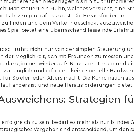
on frustrierenden Niederlagen bis hin zu triumphier
fach: Man steuert ein Huhn, welches versucht, eine S
on Fahrzeugen auf es zurast. Die Herausforderung be
zu finden und dem Verkehr geschickt auszuweichen,
es Spiel bietet eine überraschend fesselnde Erfahru
n road“ rührt nicht nur von der simplen Steuerung u
n der Möglichkeit, sich mit Freunden zu messen und 
rt dazu, immer wieder aufs Neue anzutreten und die
icht zugänglich und erfordert keine spezielle Hardwar
b für Spieler jeden Alters macht. Die Kombination au
hlauf anders ist und neue Herausforderungen bietet.
Ausweichens: Strategien fü
 erfolgreich zu sein, bedarf es mehr als nur blindes 
trategisches Vorgehen sind entscheidend, um den s